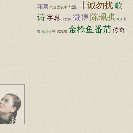
非诚勿扰
歌
花絮
纪念
武当太极拳
陈珮骐
诗
微博
字幕
基
现场
北京卫视
金枪鱼番茄
传奇
友
噶玛巴钦诺
因为爱情