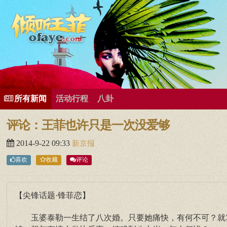
所有歌曲专辑
王菲新闻
王菲的精美图片
王菲精彩视频
王菲论坛
给王菲留言
用户中心
王
所有新闻
活动行程
八卦
评论：王菲也许只是一次没爱够
2014-9-22 09:33
新京报
喜欢
收藏
评论
【尖锋话题·锋菲恋】
玉婆泰勒一生结了八次婚。只要她痛快，有何不可？就