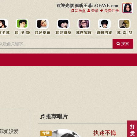
欢迎光临 倾听王菲::OFAYE.com
音乐盒
登录
免费注册
搜索
推荐唱片
打
菲姐没爱
执迷不悔
赏
专辑