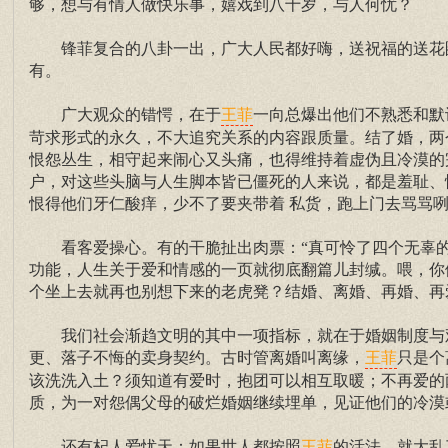
够，想与有情人做快乐事，嬉戏到八十岁，与人何忧？
锋菲复合的八卦一出，广大人民都好嗨，送祝福的送花圈
有。
广大观众的错愕，在于
一向总爆出他们不熟悉和默
王菲
苛求形式的永久，不大追究关系的内容跟质量。结了婚，两
恨怨丛生，相守起来闹心又头痛，也得维持着虚伪且冷漠的
户，对这些头脑与人生脚本皆已僵死的人来说，都是羞耻、
恨得他们牙仁酸痒，少不了要夹带着 私货，跑上门去骂骂
看客爱操心。有的干脆扯出肉票：“真可怜了四个无辜的
功能，人生关于爱和情感的一页就彻底翻篇儿封缄。喂，你
个坐上去就再也别想下来的老虎凳？结婚、离婚、再婚、再
我们社会渐趋文明的其中一项指标，就在于婚姻制度与观
更、落子不悔的卖身契约。古时管离婚叫离缘，
只是个
王菲
该洗洗入土？须知道有爱时，抱团可以相互取暖；不再爱的
质，为一对怨偶父母的破烂婚姻继续埋单，见证他们的冷漠
还有杞人爱忧天：如果世人都按照
的活法，就大乱