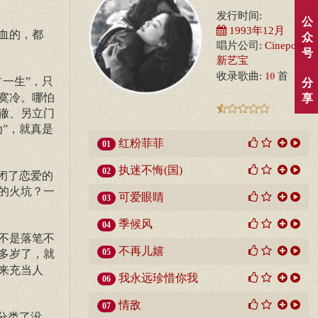
发行时间:
公
1993年12月
血的，都
众
唱片公司:
Cinepoly
号
新艺宝
10
收录歌曲:
首
一生”，只
分
寞冷。哪怕
享
辙、另立门
”，就真是
红粉菲菲
01
执迷不悔(国)
02
闭了恋爱的
的火坑？一
可爱眼睛
03
季候风
04
不是落笔不
不再儿嬉
05
多岁了，就
来充当人
我永远珍惜你我
06
情敌
07
分类了没