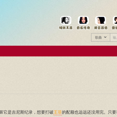
菲资料档案
王菲同款商品
算它是吉尼斯纪录，想要打破
的配额也远远还没用完。只要
王菲