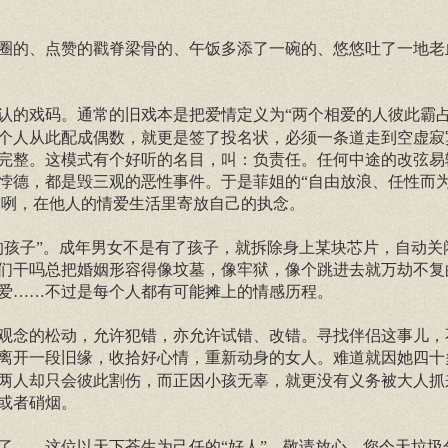
的、点赞的戳脊梁骨的、午饭多添了一碗的、悠悠吐了一地老
认的戏码。通常的旧戏本是把爱情定义为“两个相爱的人彼此霸占
个人从此配成偶数，就更是签了投名状，必须一条道走到空虚寂
完整。这模式有个好听的名目，叫：负责任。任何中途的改弦易
悖德，都是毁三观的恶性事件。于是菲姐的“自由放浪、任性而为
咧咧，在他人的情爱生活里寄放自己的执念。
孩子”。成年男女不是有了孩子，就拆除身上某块芯片，自动关
们干吗总把婚姻形容得像坟墓，像牢狱，像个跳进去就万劫不复
爱……不过是每个人都有可能摊上的情感历程。
念的松动，允许犯错，亦允许试错、改错。寻找伴侣这事儿，
离开一段旧缘，收拾好心情，重新动身的女人。难道就因她四十
两人却只会彼此割伤，而正因小孩无辜，就更没有义务被大人抓
或者硝烟。
了——这位以天下苍生为己任的“好人”，敬请放心。您今天垃圾