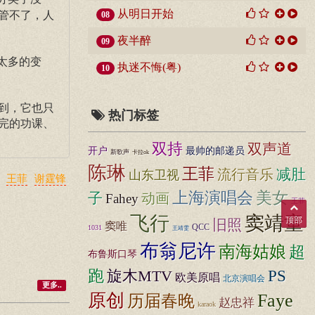
从明日开始
管不了，人
08
夜半醉
09
太多的变
执迷不悔(粤)
10
到，它也只
热门标签
完的功课、
。
双持
双声道
开户
最帅的邮递员
新歌声
卡拉ok
陈琳
王菲
减肚
流行音乐
山东卫视
王菲
谢霆锋
上海演唱会
美女
子
动画
Fahey
王菲
飞行
窦靖童
顶部
旧照
窦唯
QCC
1031
王靖雯
布翁尼许
南海姑娘
超
布鲁斯口琴
跑
旋木MTV
PS
欧美原唱
北京演唱会
更多..
Faye
原创
历届春晚
赵忠祥
karaok