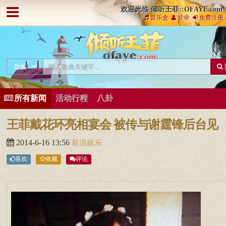
欢迎光临 倾听王菲::OFAYE.com
音乐盒
登录
免费注册
所有新闻
活动行程
八卦
王菲戴花环亮相宴会 被传与谢霆锋后台见
2014-6-16 13:56
新浪娱乐
喜欢
收藏
评论