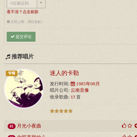
*
看不清？点击刷新
文明上网，理性发帖！
提交评论
推荐唱片
迷人的卡勒
专辑
发行时间:
1985年08月
唱片公司:
云南音像
13
收录歌曲:
首
月光小夜曲
01