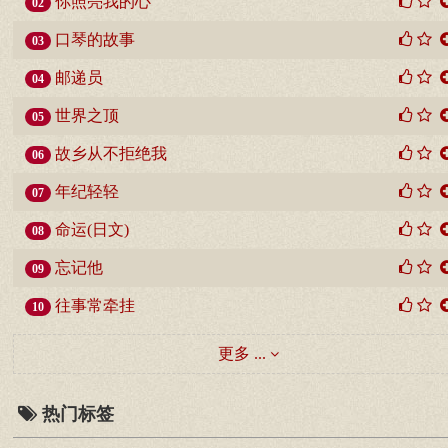
你照亮我的心
02
口琴的故事
03
邮递员
04
世界之顶
05
故乡从不拒绝我
06
年纪轻轻
07
命运(日文)
08
忘记他
09
往事常牵挂
10
更多 ...
热门标签