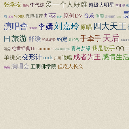
爱一个人好难
张学友
超级大明星
李代沫
李亚鹏
锋味
那英
原创DV
音乐
wong
微博推荐
侧颜
看
高清图片
原创
陈琳
s258
刘嘉玲
四大天王
演唱會
李嫣
原唱
克劳戴
天后
旅游
手牵手
国
舒缓
约定
经典老歌
井柏然
高效课
我是歌手
QQ
summer
青岛梦缘
绝世经典Th
靖雯
武汉獸部街舞
变形计
成者为王
感情生
单挑朵
rock
说唱
广州
演唱会
五明佛学院
但愿人长久
药店