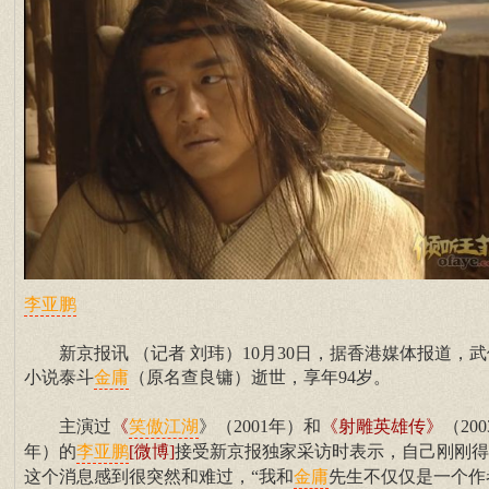
李亚鹏
新京报讯 （记者 刘玮）10月30日，据香港媒体报道，武
小说泰斗
（原名查良镛）逝世，享年94岁。
金庸
主演过
《
》（2001年）和
《射雕英雄传》
（200
笑傲江湖
年）的
[微博]
接受新京报独家采访时表示，自己刚刚得
李亚鹏
这个消息感到很突然和难过，“我和
先生不仅仅是一个作
金庸