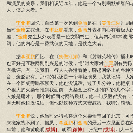
和演员的关系，我们相识近20年，他是一个特别幽默睿智的
人，侠之大者。”
回忆，自己第一次见到
是在《
》剧
李亚鹏
金庸
笑傲江湖
当时
去探班。在
看来，
外表和内心有着极大
金庸
李亚鹏
金庸
差，“
先生从外表看是一位文弱书生，但其内心非常波澜
金庸
阔，他的内心是一番武侠的天地，是侠之大者。”
据
回忆，在《
》和《射雕英雄传》播出
李亚鹏
笑傲江湖
也正好是互联网刚刚兴起的时候，“那时大家对
剧有赞扬
金庸
有批评。有一次我们一行人去香港看他，聊起网络上的各种
音，褒贬都有。那时的我还是一个年轻演员，我就记得，大
在一个圆桌旁喝茶聊天，他也没说话。过了几分钟，他把桌
个很大的火柴盒推到我面前，火柴盒上有他悄悄写的几个字‘
人嫉是庸才’。那个时候面对网络质疑，他一句反驳都没有，
聊天时他也没说话，但他以这种方式来安慰我，我特别感动。
说，他当时还特意将这个火柴盒带回了北京，可
李亚鹏
来搬家找不到了。据悉，
和
的最后一次见面是在
李亚鹏
金庸
年前，他和黄晓明
[微博]
、胡军
[微博]
、张纪中
[微博]
四人一