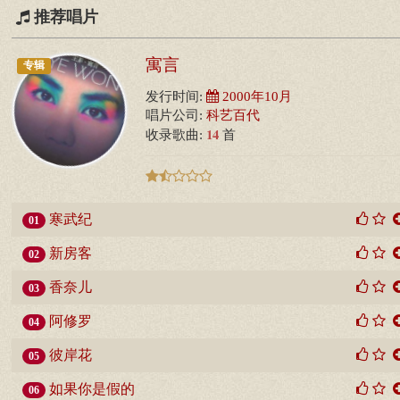
推荐唱片
寓言
专辑
发行时间:
2000年10月
唱片公司:
科艺百代
14
收录歌曲:
首
寒武纪
01
新房客
02
香奈儿
03
阿修罗
04
彼岸花
05
如果你是假的
06