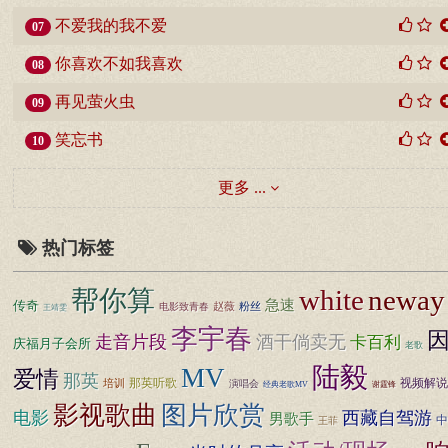
不爱我的我不爱
07
你喜欢不如我喜欢
08
再见萤火虫
09
笑忘书
10
更多 ...
热门标签
white
neway
帮你算
急速
传奇
赵薇
粉丝
电影致青春
王靖雯
李宇春
走音片段
酒干倘卖无
卡百利
庆福月子会所
老歌
陆毅
MV
爱情
那英
那英听歌
视频解说
培训
演唱会
经典老歌MV
谢霆锋
图片欣赏
影视歌曲
电影
西藏自驾游
男歌手
中
王菲