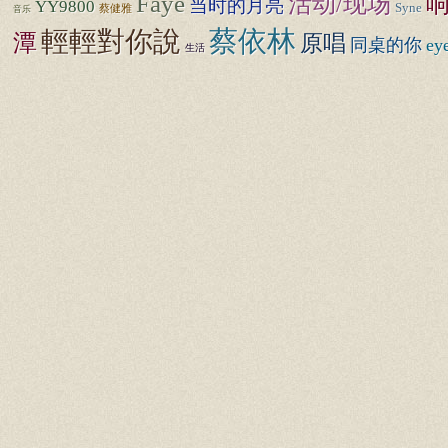
Faye
活动/现场
当时的月亮
YY9800
Syne
蔡健雅
音乐
蔡依林
輕輕對你說
潭
原唱
同桌的你
ey
生活