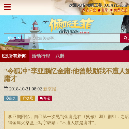
欢迎光临 倾听王菲::OFAYE.com
音乐盒
登录
免费注册
所有新闻
活动行程
八卦
"令狐冲"李亚鹏忆金庸:他曾鼓励我不遭人
庸才
2018-10-31 08:02
新京报
喜欢
收藏
评论
李亚鹏回忆，自己第一次见到金庸是在《笑傲江湖》剧组，之后
得金庸火柴盒上写字鼓励：“不遭人嫉是庸才”。