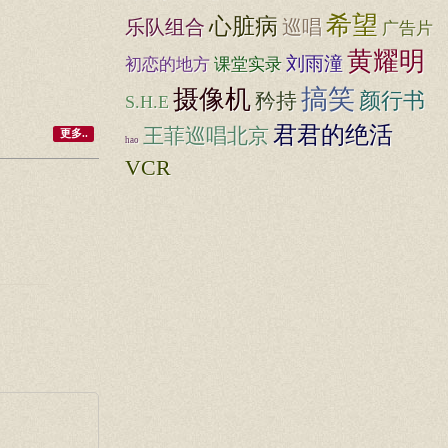
希望
心脏病
乐队组合
巡唱
广告片
黄耀明
刘雨潼
初恋的地方
课堂实录
搞笑
摄像机
矜持
颜行书
S.H.E
君君的绝活
王菲巡唱北京
更多..
hao
VCR