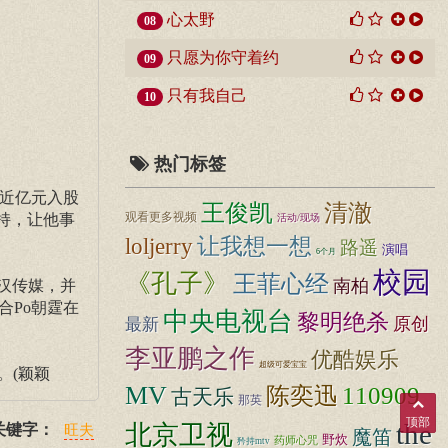
心太野
08
只愿为你守着约
09
只有我自己
10
热门标签
砸近亿元入股
清澈
王俊凯
观看更多视频
持，让他事
活动/现场
loljerry
让我想一想
路遥
演唱
6个月
校园
《孔子》
王菲心经
南柏
汉传媒，并
合Po朝霆在
中央电视台
黎明绝杀
原创
最新
李亚鹏之作
优酷娱乐
超级可爱宝宝
。(颖颖
MV
110909
陈奕迅
古天乐
那英
顶部
the
北京卫视
关键字：
旺夫
魔笛
野炊
药师心咒
矜持mtv