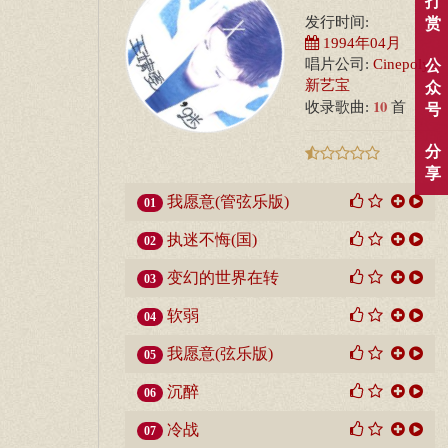
打
发行时间:
赏
1994年04月
唱片公司:
Cinepoly
公
新艺宝
众
10
收录歌曲:
首
号
分
享
我愿意(管弦乐版)
01
执迷不悔(国)
02
变幻的世界在转
03
软弱
04
我愿意(弦乐版)
05
沉醉
06
冷战
07