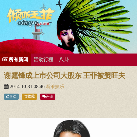
所有歌曲专辑
王菲新闻
王菲的精美图片
王菲精彩视频
王菲论坛
给王菲留言
用户中心
王
所有新闻
活动行程
八卦
谢霆锋成上市公司大股东 王菲被赞旺夫
2014-10-31 08:46
新浪娱乐
喜欢
收藏
评论