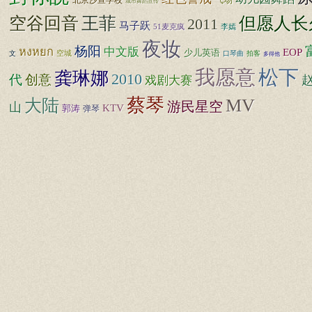
北京沙宣学校
气场
城市舞蹈宣传
王菲
但愿人长
空谷回音
2011
马子跃
51麦克疯
李嫣
夜妆
杨阳
中文版
หงหยก
EOP
少儿英语
空城
文
口琴曲
拍客
多得他
松下
我愿意
龚琳娜
2010
代
创意
戏剧大赛
蔡琴
大陆
MV
游民星空
山
KTV
郭涛
弹琴