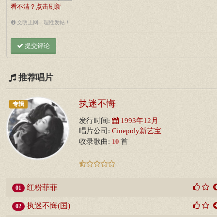
看不清？点击刷新
文明上网，理性发帖！
提交评论
推荐唱片
执迷不悔
专辑
发行时间:
1993年12月
唱片公司:
Cinepoly新艺宝
10
收录歌曲:
首
红粉菲菲
01
执迷不悔(国)
02