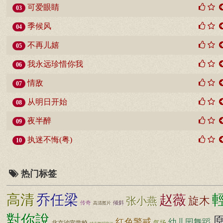
可爱眼睛
03
季候风
04
不再儿嬉
05
我永远珍惜你我
06
情敌
07
从明日开始
08
夜半醉
09
执迷不悔(粤)
10
热门标签
高清
乔任梁
赵薇
旋木
张小燕
传奇
倾斜
高清图片
對你說
红色警戒
幼儿园舞蹈