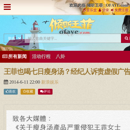
欢迎光临 倾听王菲::OFAYE.com
音乐盒
登录
免费注册
所有新闻
活动行程
八卦
王菲也喝七日瘦身汤？经纪人诉责虚假广
2014-6-11 22:00
新浪娱乐
喜欢
收藏
评论