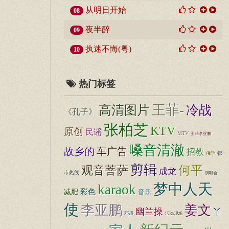
从明日开始
08
夜半醉
09
执迷不悔(粤)
10
热门标签
王菲-
高清图片
冷战
《孔子》
张柏芝
KTV
原创
民谣
MTV
王菲李亚鹏
嗓音清澈
故乡的
车广告
招教
都
佛学
剪辑
何平
观音菩萨
成龙
市热线
演唱会
梦中人天
karaok
彩色
减肥
音乐
使
李亚鹏
姜文
幽兰操
丫
邓超
活动/现场