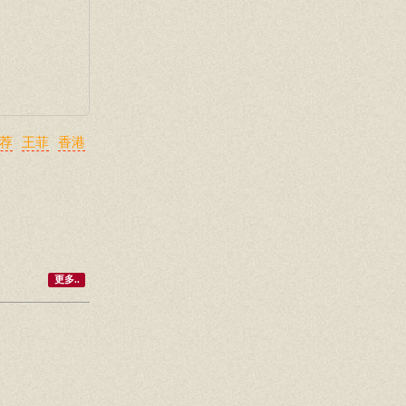
荐
王菲
香港
更多..