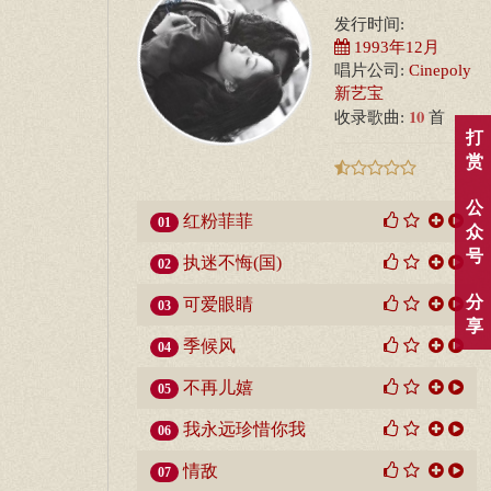
发行时间:
1993年12月
唱片公司:
Cinepoly
新艺宝
10
收录歌曲:
首
打
赏
公
红粉菲菲
01
众
号
执迷不悔(国)
02
分
可爱眼睛
03
享
季候风
04
不再儿嬉
05
我永远珍惜你我
06
情敌
07