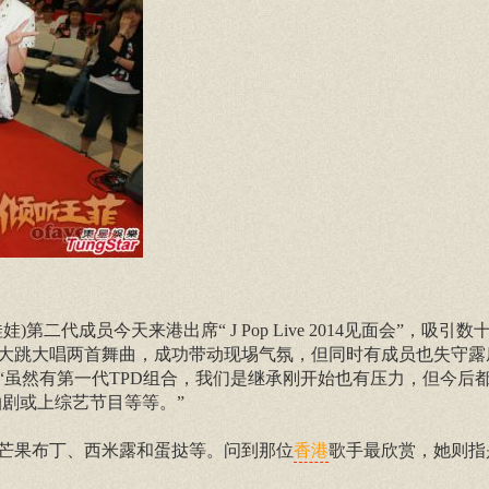
劲舞娃娃)第二代成员今天来港出席“ J Pop Live 2014见面会”，吸
即大跳大唱两首舞曲，成功带动现埸气氛，但同时有成员也失守露
“虽然有第一代TPD组合，我们是继承刚开始也有压力，但今后
剧或上综艺节目等等。”
芒果布丁、西米露和蛋挞等。问到那位
歌手最欣赏，她则指
香港