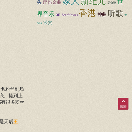
新纪元
家人
世
头
疗伤金曲
吴奇隆
香港
听歌
界音乐
on
神曲
BearMovies
大
涉贪
脸猫
引数十名粉丝到场
底。提到上
都有很多粉丝
顶部
是天后
王