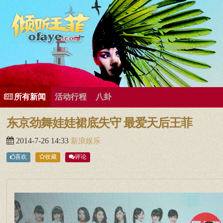
所有歌曲专辑
王菲新闻
王菲的精美图片
王菲精彩视频
王菲论坛
给王菲留言
用户中心
王
所有新闻
活动行程
八卦
东京劲舞娃娃裙底失守 最爱天后王菲
2014-7-26 14:33
新浪娱乐
喜欢
收藏
评论