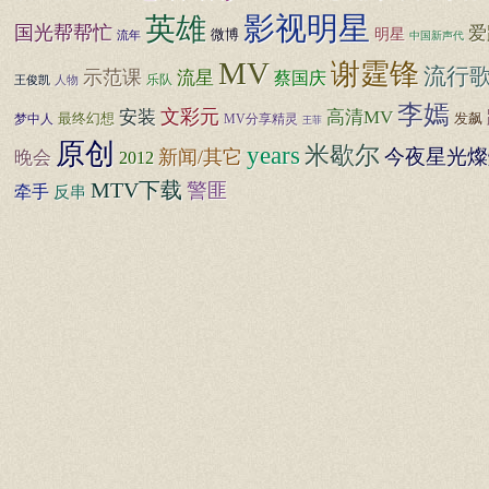
影视明星
英雄
国光帮帮忙
爱
明星
微博
流年
中国新声代
MV
谢霆锋
流行
示范课
流星
蔡国庆
乐队
人物
王俊凯
李嫣
安装
文彩元
高清MV
最终幻想
发飙
梦中人
MV分享精灵
王菲
原创
米歇尔
years
今夜星光燦
新闻/其它
晚会
2012
MTV下载
警匪
牵手
反串