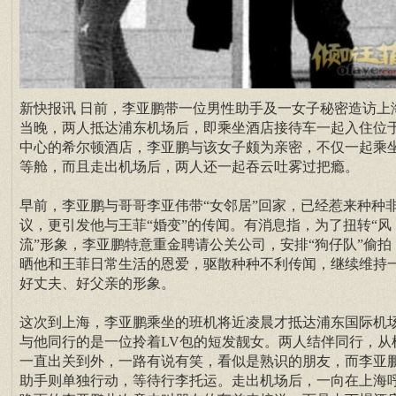
新快报讯 日前，李亚鹏带一位男性助手及一女子秘密造访上
当晚，两人抵达浦东机场后，即乘坐酒店接待车一起入住位
中心的希尔顿酒店，李亚鹏与该女子颇为亲密，不仅一起乘
等舱，而且走出机场后，两人还一起吞云吐雾过把瘾。
早前，李亚鹏与哥哥李亚伟带“女邻居”回家，已经惹来种种
议，更引发他与王菲“婚变”的传闻。有消息指，为了扭转“风
流”形象，李亚鹏特意重金聘请公关公司，安排“狗仔队”偷拍
晒他和王菲日常生活的恩爱，驱散种种不利传闻，继续维持
好丈夫、好父亲的形象。
这次到上海，李亚鹏乘坐的班机将近凌晨才抵达浦东国际机
与他同行的是一位拎着LV包的短发靓女。两人结伴同行，从
一直出关到外，一路有说有笑，看似是熟识的朋友，而李亚
助手则单独行动，等待行李托运。走出机场后，一向在上海