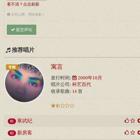
看不清？点击刷新
文明上网，理性发帖！
提交评论
推荐唱片
寓言
专辑
发行时间:
2000年10月
唱片公司:
科艺百代
14
收录歌曲:
首
寒武纪
01
新房客
02