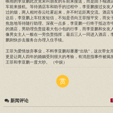
唤雨的李亚鹏此次竟未叫朋友的车前来接送，而是由下榻酒
车前来接机。等待酒店车和助手的过程中，李亚鹏接过女友
过的烟，两人相对吞云吐雾起来，并不时近距离交流。酒店
达后，李亚鹏上车狂发短信，不知是否向王菲报平安，而女
焦急地等待随行助理。深夜一点多，李亚鹏一行终于抵达市
的酒店，男助理负责提着大包小包的行李，而李亚鹏和女友
像男女主人一般在一旁负责指挥，最后三人一同进入酒店，
鹏则快步去服务台办理入住手续。
王菲为爱情放弃事业，不料李亚鹏却屡屡“出轨”，这次带女
更是让两人四年的婚姻受到很大的考验，有消息指事件被揭
王菲和李亚鹏一度大吵。 （中娱）
赏
新闻评论