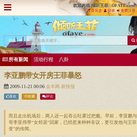
欢迎光临 倾听王菲::OFAYE.com
音乐盒
登录
免费注册
所有新闻
活动行程
八卦
李亚鹏带女开房王菲暴怒
2009-11-21 00:06
金羊网-新快报
喜欢
收藏
评论
而且走出机场后，两人还一起吞云吐雾过把瘾。早前，李亚鹏与
哥李亚伟带“女邻居”回家，已经惹来种种非议，更引发他与王菲
变”的传闻。