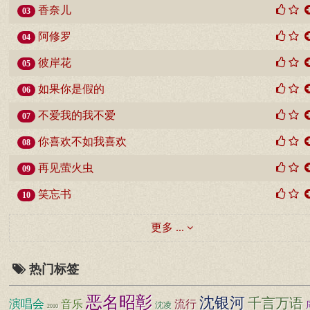
香奈儿
03
阿修罗
04
彼岸花
05
如果你是假的
06
不爱我的我不爱
07
你喜欢不如我喜欢
08
再见萤火虫
09
笑忘书
10
更多 ...
热门标签
恶名昭彰
沈银河
千言万语
演唱会
音乐
流行
沈凌
2010