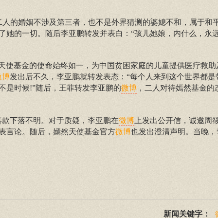
二人的婚姻不涉及第三者，也不是外界猜测的婆媳不和，属于和
了她的一切。随后李亚鹏转发并表白：“孩儿她娘，内什么，永远
然天使基金的使命始终如一，为中国贫困家庭的儿童提供医疗救助
发出后不久，李亚鹏就转发表态：“每个人来到这个世界都是
微博
不是时候!”随后，王菲转发李亚鹏的
，二人对待嫣然基金的
微博
万善款下落不明。对于质疑，李亚鹏在
上发出公开信，诚邀周筱
微博
表言论。随后，嫣然天使基金官方
也发出澄清声明。当晚，
微博
新闻关键字：