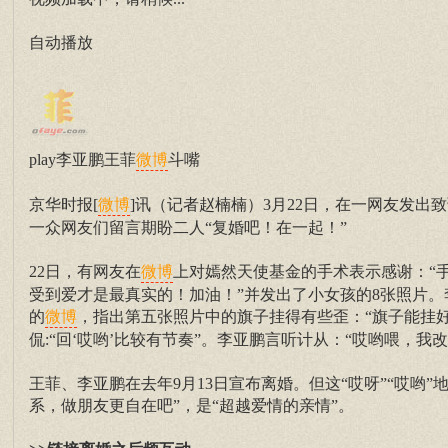
自动播放
play李亚鹏王菲
斗嘴
微博
京华时报[
]讯（记者赵楠楠）3月22日，在一网友发出
微博
一众网友们留言期盼二人“复婚吧！在一起！”
22日，有网友在
上对嫣然天使基金的手术表示感谢：“
微博
受到爱才是最真实的！加油！”并发出了小女孩的8张照片
的
，指出第五张照片中的旗子挂得有些歪：“旗子能挂好
微博
侃:“回‘哎哟’比较有节奏”。李亚鹏言听计从：“哎哟喂，我改
王菲、李亚鹏在去年9月13日宣布离婚。但这“哎呀”“哎哟
系，做朋友更自在吧”，是“超越爱情的亲情”。