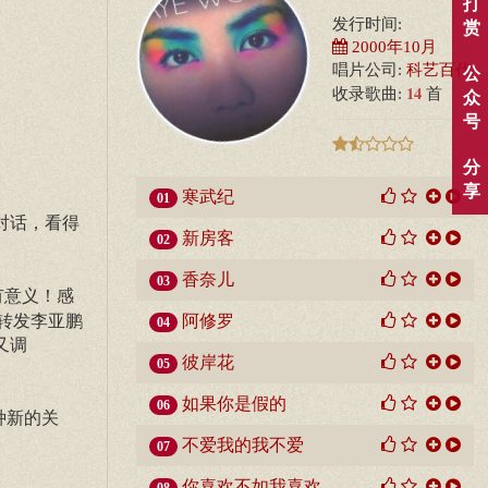
打
发行时间:
赏
2000年10月
唱片公司:
科艺百代
公
14
收录歌曲:
首
众
号
分
享
寒武纪
01
对话，看得
新房客
02
香奈儿
03
有意义！感
转发李亚鹏
阿修罗
04
又调
彼岸花
05
如果你是假的
06
种新的关
不爱我的我不爱
07
你喜欢不如我喜欢