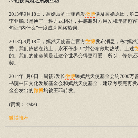
>>链接离婚之后频互动
2013年9月18日，离婚后的王菲首发
谈及离婚原因，称
微博
李亚鹏只是换了一种方式相处，并感谢对方用爱和理智包容
句让“内什么”一度成为网络热词。
2013年9月18日，嫣然天使基金官方
发布消息，称“嫣
微博
爱，我们依然在路上，永不停步！”并公布救助热线。上述
的。我们的使命就是让这个世界变得更可爱，所以，停步还
契。
2014年1月6日，周筱?发长
曝嫣然天使基金会约7000
微博
书院中国文化发展基金会和嫣然天使基金，建议考察完再发
金会发出的
均被王菲转发。
微博
(责编： cake)
微博推荐