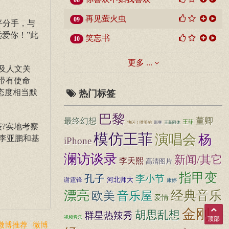
08
再见萤火虫
09
平分手，与
爱你！”此
笑忘书
10
更多 ...
及人文关
带有使命
态度相当默
热门标签
巴黎
董卿
最终幻想
王菲
快闪！唯美的
郑爽
王菲附体
?实地考察
模仿王菲
演唱会
杨
李亚鹏和基
iPhone
澜访谈录
新闻/其它
李天熙
高清图片
指甲变
孔子
李小节
河北师大
谢霆锋
康婷
漂亮
经典音乐
音乐屋
欧美
爱情
金刚
胡思乱想
群星热辣秀
视频音乐
顶部
微博推荐
微博