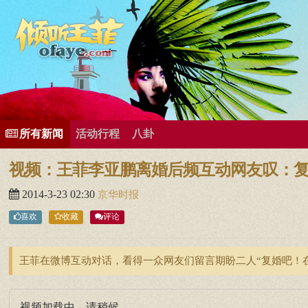
所有歌曲专辑
王菲新闻
王菲的精美图片
王菲精彩视频
王菲论坛
给王菲留言
用户中心
王
所有新闻
活动行程
八卦
视频：王菲李亚鹏离婚后频互动网友叹：
2014-3-23 02:30
京华时报
喜欢
收藏
评论
王菲在微博互动对话，看得一众网友们留言期盼二人“复婚吧！在一
视频加载中，请稍候...