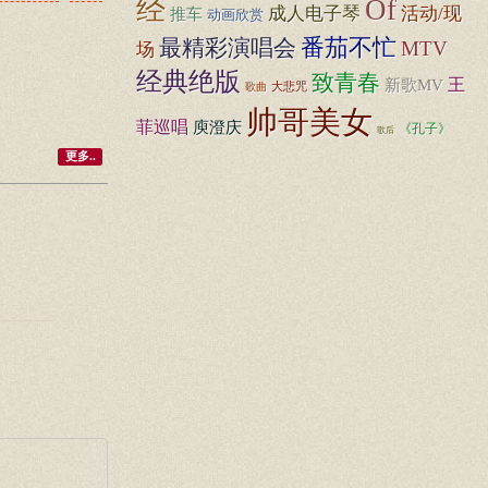
经
Of
成人电子琴
活动/现
推车
动画欣赏
番茄不忙
最精彩演唱会
MTV
场
经典绝版
致青春
王
新歌MV
大悲咒
歌曲
帅哥美女
菲巡唱
庾澄庆
《孔子》
歌后
更多..