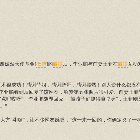
致谢嫣然天使基金[
]的
后，李业鹏与前妻王菲在
互动
微博
微博
微博
手术很成功！感谢菲姐，感谢鹏哥，感谢嫣然！别人说什么都没
。李亚鹏看到后回复了该网友，称赞第五张照片很可爱。前妻王菲
点吗哎呀”，李亚鹏随即回应：“被孩子们抓得嘛哎呀”，王菲则
。”
”地大方“斗嘴”，让不少网友感叹，“这一来一回的，你俩定义了一