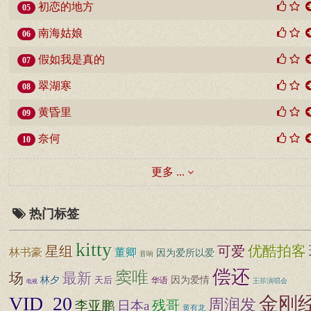
初恋的地方
05
南海姑娘
06
假如我是真的
07
翠湖寒
08
黄昏里
09
奈何
10
更多 ...
热门标签
kitty
优酷拍客
星组
可爱
林书豪
董卿
因为爱所以爱
音响
偿还
窦唯
场
最新
因为爱情
林夕
天后
华语
王菲演唱会
电视
VID_20
金刚
周润发
残哥
李亚鹏
日本a
黄有龙