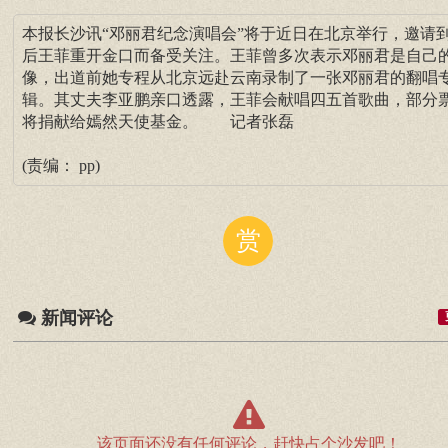
本报长沙讯“邓丽君纪念演唱会”将于近日在北京举行，邀请
后王菲重开金口而备受关注。王菲曾多次表示邓丽君是自己
像，出道前她专程从北京远赴云南录制了一张邓丽君的翻唱
辑。其丈夫李亚鹏亲口透露，王菲会献唱四五首歌曲，部分
将捐献给嫣然天使基金。 记者张磊
(责编： pp)
赏
新闻评论
该页面还没有任何评论，赶快占个沙发吧！