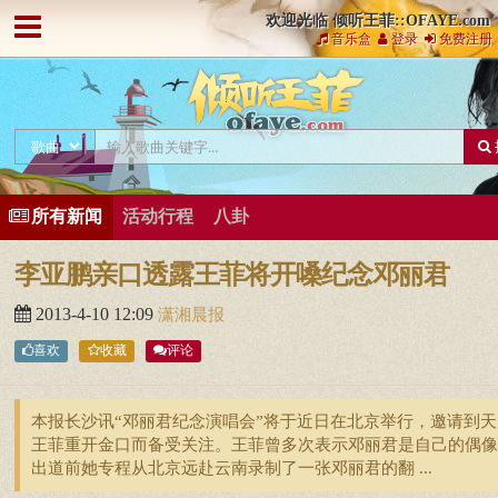
欢迎光临 倾听王菲::OFAYE.com
音乐盒
登录
免费注册
所有新闻
活动行程
八卦
李亚鹏亲口透露王菲将开嗓纪念邓丽君
2013-4-10 12:09
潇湘晨报
喜欢
收藏
评论
本报长沙讯“邓丽君纪念演唱会”将于近日在北京举行，邀请到天
王菲重开金口而备受关注。王菲曾多次表示邓丽君是自己的偶像
出道前她专程从北京远赴云南录制了一张邓丽君的翻 ...