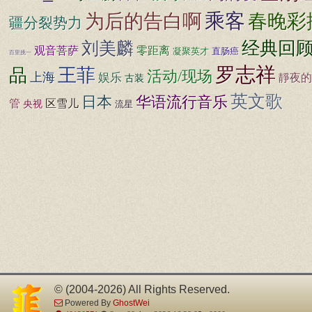
乘客
为后的告白啊
春晚彩
疆分裂势力
刘美麟
经典回
观音菩萨
零距离
直肠癌
凝聚英才
百里挑一
罗志祥
王菲
品
活动/现场
上海
娱乐
靜夜的
古装
英文歌
日本
华语流行音乐
区雪儿
管
央视
流星
© (2004-2026) All Rights Reserved.
Powered By
GhostWei