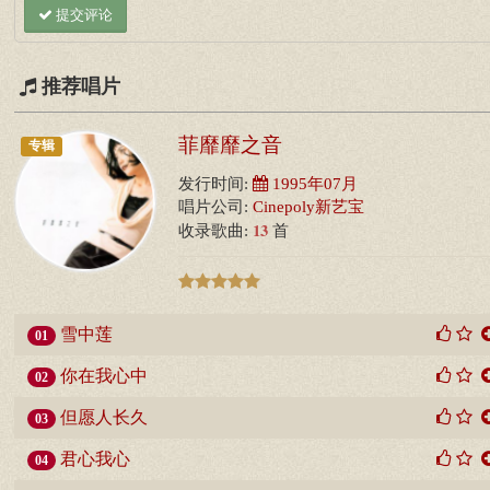
提交评论
推荐唱片
菲靡靡之音
专辑
发行时间:
1995年07月
唱片公司:
Cinepoly新艺宝
13
收录歌曲:
首
雪中莲
01
你在我心中
02
但愿人长久
03
君心我心
04