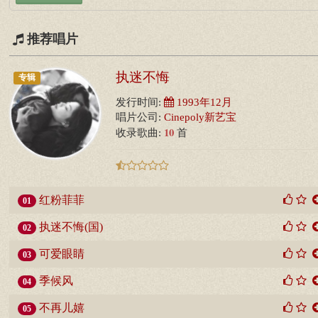
推荐唱片
执迷不悔
专辑
发行时间:
1993年12月
唱片公司:
Cinepoly新艺宝
10
收录歌曲:
首
红粉菲菲
01
执迷不悔(国)
02
可爱眼睛
03
季候风
04
不再儿嬉
05