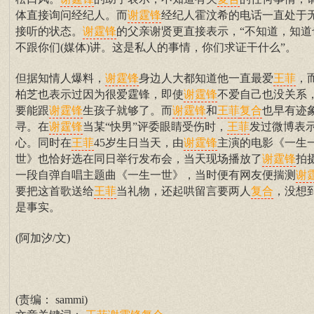
谢霆锋
复合
体直接询问经纪人。而
经纪人霍汶希的电话一直处于
谢霆锋
接听的状态。
的父亲谢贤更直接表示，“不知道，知道
谢霆锋
不跟你们(媒体)讲。这是私人的事情，你们求证干什么”。
但据知情人爆料，
身边人大都知道他一直最爱
，
谢霆锋
王菲
柏芝也表示过因为很爱霆锋，即使
不爱自己也没关系
谢霆锋
要能跟
生孩子就够了。而
和
也早有迹
谢霆锋
谢霆锋
王菲
复合
寻。在
当某“快男”评委眼睛受伤时，
发过微博表
谢霆锋
王菲
心。同时在
45岁生日当天，由
主演的电影《一生
王菲
谢霆锋
世》也恰好选在同日举行发布会，当天现场播放了
拍
谢霆锋
一段自弹自唱主题曲《一生一世》，当时便有网友便揣测
谢
要把这首歌送给
当礼物，还起哄留言要两人
，没想
王菲
复合
是事实。
(阿加汐/文)
(责编： sammi)