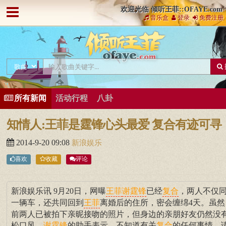
欢迎光临 倾听王菲::OFAYE.com
音乐盒
登录
免费注册
所有新闻
活动行程
八卦
知情人:王菲是霆锋心头最爱 复合有迹可寻
2014-9-20 09:08
新浪娱乐
喜欢
收藏
评论
新浪娱乐讯 9月20日，网曝
已经
，两人不仅
王菲
谢霆锋
复合
一辆车，还共同回到
离婚后的住所，密会缠绵4天。虽然
王菲
前两人已被拍下亲昵接吻的照片，但身边的亲朋好友仍然没
松口风。
的助手表示，不知道有关
的任何事情，