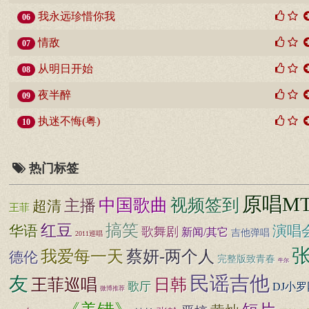
我永远珍惜你我
06
情敌
07
从明日开始
08
夜半醉
09
执迷不悔(粤)
10
热门标签
原唱M
中国歌曲
视频签到
主播
超清
王菲
搞笑
红豆
华语
演唱
歌舞剧
新闻/其它
吉他弹唱
2011巡唱
蔡妍-两个人
我爱每一天
德伦
完整版致青春
牛尔
民谣吉他
友
王菲巡唱
日韩
歌厅
DJ小罗
微博推荐