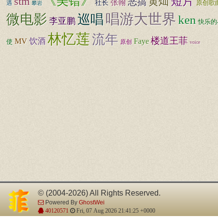
《美错》
短片
stm
黄灿
恶搞
张翰
社长
遇
原创歌
攀岩
唱游大世界
微电影
巡唱
ken
李亚鹏
快乐的
林忆莲
流年
楼道王菲
饮酒
MV
Faye
使
原创
voice
© (2004-2026) All Rights Reserved.
Powered By
GhostWei
40120571
Fri, 07 Aug 2026 21:41:25 +0000