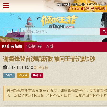
欢迎光临 倾听王菲::OFAYE.com
音乐盒
登录
免费注册
所有新闻
活动行程
八卦
谢霆锋登台演唱新歌 被问王菲沉默5秒
2018-1-21 19:18
新浪娱乐
喜欢
收藏
评论
被问新歌有没有给女友王菲听过，谢霆锋先是愣住，接着笑着摇
头，沉默了将近5秒后说：“这个我不回答！我笑是因为这个不答