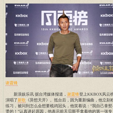
谢霆锋
新浪娱乐讯 据台湾媒体报道，
登上KKBOX风云
谢霆锋
演唱了
《异想天开》。抵台后，因为重新编曲，他立刻
新歌
练习，被问到怎么会想要梳鸡冠头，他笑着说：“我自己拿熨
烫的！”认真讲起原因，他表示前天贝斯手拿着他的第一张专