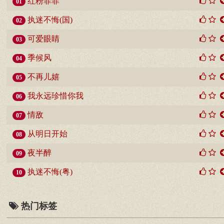
红粉菲菲
01
执迷不悔(国)
02
可爱眼睛
03
季候风
04
不再儿嬉
05
我永远珍惜你我
06
情敌
07
从明日开始
08
夜半醉
09
执迷不悔(粤)
10
热门标签