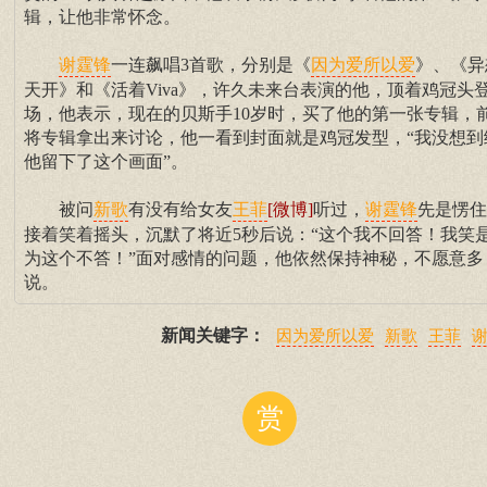
辑，让他非常怀念。
一连飙唱3首歌，分别是《
》、《异
谢霆锋
因为爱所以爱
天开》和《活着Viva》，许久未来台表演的他，顶着鸡冠头
场，他表示，现在的贝斯手10岁时，买了他的第一张专辑，
将专辑拿出来讨论，他一看到封面就是鸡冠发型，“我没想到
他留下了这个画面”。
被问
有没有给女友
[微博]
听过，
先是愣住
新歌
王菲
谢霆锋
接着笑着摇头，沉默了将近5秒后说：“这个我不回答！我笑
为这个不答！”面对感情的问题，他依然保持神秘，不愿意多
说。
新闻关键字：
因为爱所以爱
新歌
王菲
赏