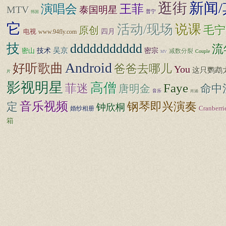
逛街
新闻/
王菲
演唱会
MTV
泰国明星
普宁
韩国
它
活动/现场
说课
毛宁
原创
四月
电视
www.94fly.com
技
ddddddddddd
流
技术
吴京
密宗
密山
减数分裂
Couple
MV
Android
好听歌曲
爸爸去哪儿
You
这只鹦鹉
片
影视明星
高僧
Faye
菲迷
命中
唐明金
音乐
肖涵
音乐视频
钢琴即兴演奏
定
钟欣桐
婚纱相册
Cranberri
箱