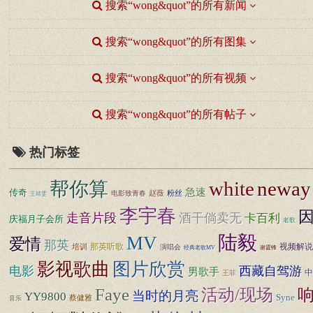
搜索“wong&quot”的所有新闻
搜索“wong&quot”的所有图集
搜索“wong&quot”的所有视频
搜索“wong&quot”的所有帖子
热门标签
white
neway
帮你算
急速
传奇
赵薇
粉丝
电影致青春
王靖雯
李宇春
走音片段
酒干倘卖无
卡百利
庆福月子会所
老歌
陆毅
MV
爱情
那英
那英听歌
视频解说
培训
演唱会
经典老歌MV
谢霆锋
图片欣赏
影视歌曲
电影
西藏自驾游
男歌手
中
王菲
Faye
活动/现场
当时的月亮
YY9800
Syne
蔡健雅
音乐