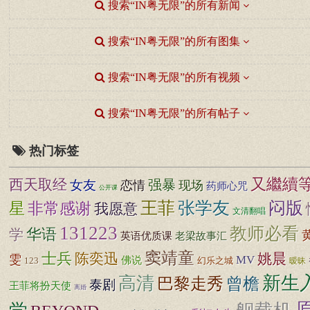
搜索“IN粤无限”的所有新闻
搜索“IN粤无限”的所有图集
搜索“IN粤无限”的所有视频
搜索“IN粤无限”的所有帖子
热门标签
又繼續
西天取经
女友
强暴
恋情
现场
药师心咒
公开课
王菲
张学友
闷版
非常感谢
星
我愿意
文清翻唱
131223
教师必看
学
华语
英语优质课
老梁故事汇
窦靖童
士兵
陈奕迅
姚晨
雯
MV
佛说
123
幻乐之城
暧昧
新生
高清
巴黎走秀
曾檐
泰剧
王菲将扮天使
离婚