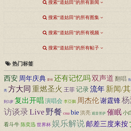
搜索“道姑田”的所有新闻
搜索“道姑田”的所有图集
搜索“道姑田”的所有视频
搜索“道姑田”的所有帖子
热门标签
还有记忆吗
双声道
西安
周年庆典
翻唱
当
爱情
方大同
新闻/
重燃圣火
流年
记录
王菲
亮
杨
复出开唱
周杰伦
谢霆锋
演唱会
李亞鵬
到3岁
访谈录
野餐
Live
催眠
bie
洪亮
小
cssa
观音菩萨
娱乐解说
邮差三度来按
看斗牛
陈奕迅
世界杯