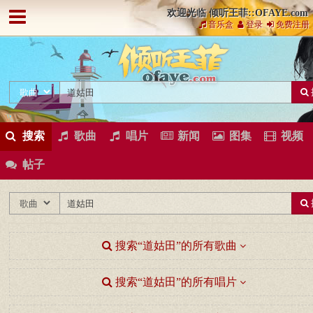
欢迎光临 倾听王菲::OFAYE.com
音乐盒
登录
免费注册
搜索
歌曲
唱片
新闻
图集
视频
帖子
搜索“道姑田”的所有歌曲
搜索“道姑田”的所有唱片