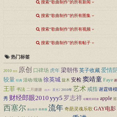
搜索“歌曲制作”的所有新闻
搜索“歌曲制作”的所有图集
搜索“歌曲制作”的所有视频
搜索“歌曲制作”的所有帖子
热门标签
原创
梁朝伟
爱情
口碑场
英子收藏
虎年
2010
情伤
窦靖童
较量
徐英城
安检
Faye
活动/现场
旋木
经典
艺术
王菲
戒指
谢霆锋
书法
二月姗姗
星光2
2010年
《孔子》
财经郎眼2010
yyy5
罗志祥
apple
秀
巡
哈爾濱演唱會
西塞尔
流年
GAY电影
奇葩灵魂乐歌
韩孝珠
港台歌手