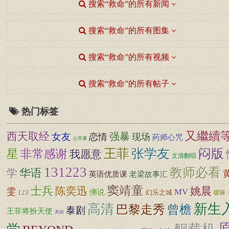
搜索“救命”的所有新闻
搜索“救命”的所有图集
搜索“救命”的所有视频
搜索“救命”的所有帖子
热门标签
又繼續
西天取经
女友
强暴
恋情
现场
药师心咒
公开课
王菲
张学友
闷版
非常感谢
星
我愿意
文清翻唱
131223
教师必看
学
华语
英语优质课
老梁故事汇
窦靖童
士兵
陈奕迅
姚晨
雯
MV
佛说
123
幻乐之城
暧昧
新生
高清
巴黎走秀
曾檐
泰剧
王菲将扮天使
离婚