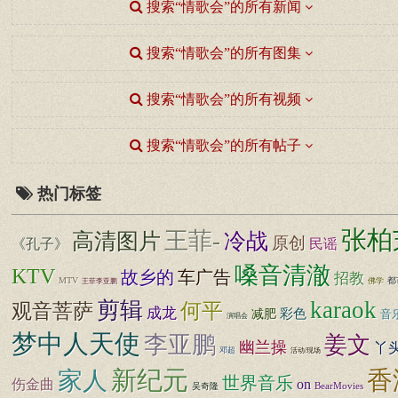
搜索“情歌会”的所有新闻
搜索“情歌会”的所有图集
搜索“情歌会”的所有视频
搜索“情歌会”的所有帖子
热门标签
张柏
王菲-
高清图片
冷战
原创
《孔子》
民谣
嗓音清澈
KTV
故乡的
车广告
招教
MTV
都
佛学
王菲李亚鹏
karaok
剪辑
何平
观音菩萨
成龙
彩色
减肥
音
演唱会
梦中人天使
李亚鹏
姜文
幽兰操
丫
邓超
活动/现场
新纪元
香
家人
世界音乐
伤金曲
on
BearMovies
吴奇隆