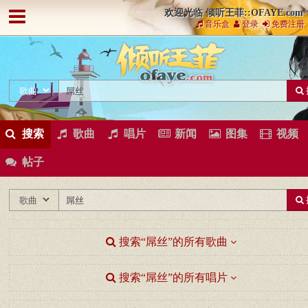
欢迎光临 倾听王菲::OFAYE.com
音乐盒
登录
免费注册
搜索
歌曲
唱片
新闻
图集
视频
帖子
搜索“屌丝”的所有歌曲
搜索“屌丝”的所有唱片