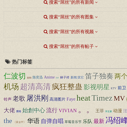
搜索“屌丝”的所有新闻
搜索“屌丝”的所有图集
搜索“屌丝”的所有视频
搜索“屌丝”的所有帖子
热门标签
仁波切
笛子独奏
两
Anime
陈奕迅
林子祥
新闻/其它
me
自拍
机场
超清高清
疯狂整蛊
影视明星
前卫
KTV
heat
Timez
屠洪刚
MV
老歌
Faye
铃声
高清图片
。。
大佬
始創中心
流行
VIVIAN
王菲
动漫
窦唯
李亚鹏
冯绍
the
华语
自弹自唱
最新
乐队
草莓音乐节
《黄金甲》