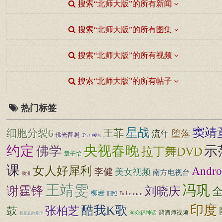
搜索“北师大版”的所有新闻
搜索“北师大版”的所有图集
搜索“北师大版”的所有视频
搜索“北师大版”的所有帖子
热门标签
窦靖
星战
细胞分裂6
王菲
堕落
流年
佛光普照
辽宁电视台
约定
央视春晚
示
佛学
拉丁舞DVD
章子怡
课
女人好犀利
Andro
李健
美女视频
南方电视台
动漫
王靖雯
冯巩
谢霆锋
刘晓庆
柳岩
旧照
Bohemian
印度
酷我K歌
张柏芝
鼓
调酒师视频
淘众福神话
我是真的爱你