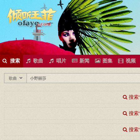
所有歌曲专辑
王菲新闻
王菲的精美图片
王菲精彩视频
王菲论坛
给王菲留言
用户中心
王
搜索
歌曲
唱片
新闻
图集
视频
搜索
搜索
搜索