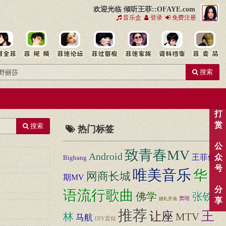
欢迎光临 倾听王菲::OFAYE.com
音乐盒
登录
免费注册
搜索
打
赏
搜索
热门标签
公
致青春MV
Android
众
王菲假
Bigbang
号
唯美音乐
华
网商长城
期MV
分
语流行歌曲
张铁
佛学
窦唯
享
婚礼开场
推荐
王
让座
林
MTV
马航
DIY蛋挞