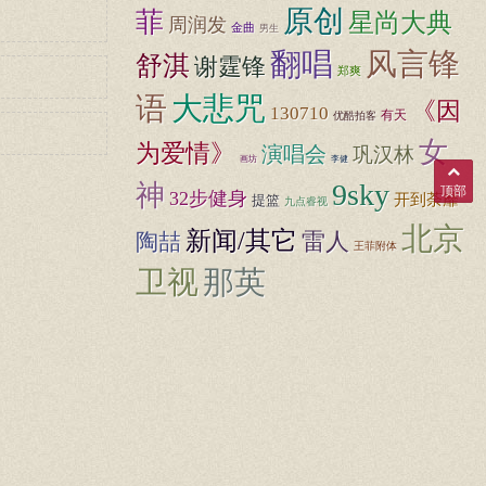
原创
菲
星尚大典
周润发
金曲
男生
翻唱
风言锋
舒淇
谢霆锋
郑爽
大悲咒
语
《因
130710
有天
优酷拍客
女
为爱情》
演唱会
巩汉林
画坊
李健
9sky
神
顶部
32步健身
开到荼靡
提篮
九点睿视
北京
新闻/其它
陶喆
雷人
王菲附体
卫视
那英