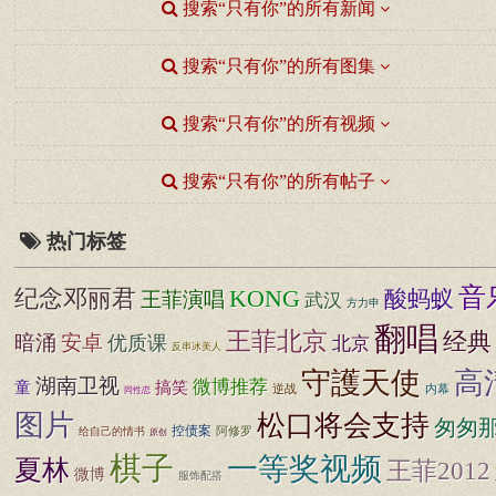
搜索“只有你”的所有新闻
搜索“只有你”的所有图集
搜索“只有你”的所有视频
搜索“只有你”的所有帖子
热门标签
音
纪念邓丽君
KONG
酸蚂蚁
王菲演唱
武汉
方力申
翻唱
王菲北京
经典
暗涌
安卓
优质课
北京
反串冰美人
守護天使
高
湖南卫视
微博推荐
童
搞笑
逆战
内幕
同性恋
图片
松口将会支持
匆匆
控债案
阿修罗
给自己的情书
原创
棋子
一等奖视频
夏林
王菲2012
微博
服饰配搭