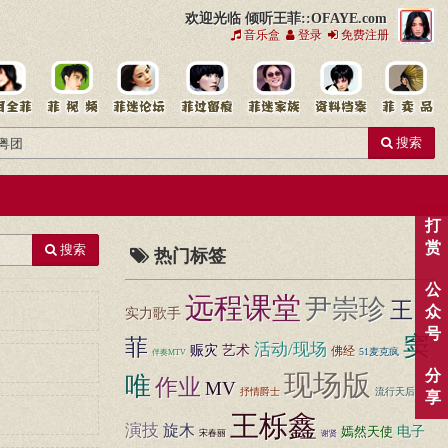
欢迎光临 倾听王菲::OFAYE.com
音乐盒
登录
免费注册
搜索
打
赏
搜索
热门标签
公
远程课堂
尹崇珍
王
众
实力歌手
号
窦
菲
活动/现场
赈灾
艺术
佛经
51麦克疯
伴奏MTV
分
现场版
唯
作业
MV
抒情爵士
流行天后
享
王栎鑫
演技
旋木
嫣然天使
电子
宋春丽
谢贤