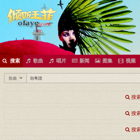
所有歌曲专辑
王菲新闻
王菲的精美图片
王菲精彩视频
王菲论坛
给王菲留言
用户中心
王
搜索
歌曲
唱片
新闻
图集
视频
搜索
搜索
搜索