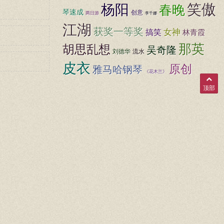
笑傲
杨阳
春晚
琴速成
创意
两日游
李千娜
江湖
获奖一等奖
女神
搞笑
林青霞
那英
胡思乱想
吴奇隆
刘德华
流水
皮衣
原创
雅马哈钢琴
《花木兰》
顶部