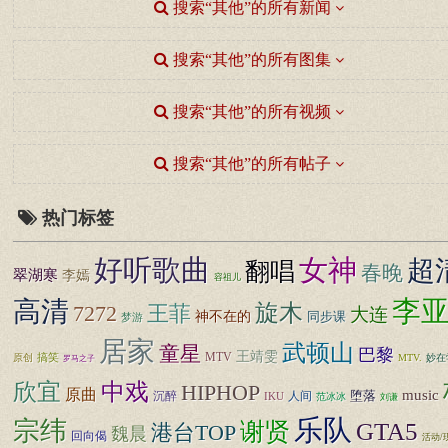
搜索“其他”的所有新闻
搜索“其他”的所有图集
搜索“其他”的所有视频
搜索“其他”的所有帖子
热门标签
好听歌曲
女神
超
翻唱
春晚
翠湖寒
李嫣
容祖儿
李
高清
旋木
7272
王菲
大连
神不在的
同步课
梦游
居家
武顿山
童星
巴黎
王靖雯
MTV
原创
搞笑
MTV.
妙在
罗马之子
中戏
欣宜
HIPHOP
原曲
music
堕落
沉醉
IKU
人间
范冰冰
刘谦
乐队
宗纬
谢贤
GTA5
港台TOP
魏晨
回向偈
活动/