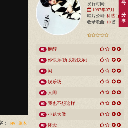
号
发行时间:
1997年07月
分
唱片公司:
科艺百代
享
10
收录歌曲:
首
麻醉
01
你快乐(所以我快乐)
02
闷
03
娱乐场
04
人间
05
我也不想这样
06
小题大做
07
字：
MV
旋木
怀念
08