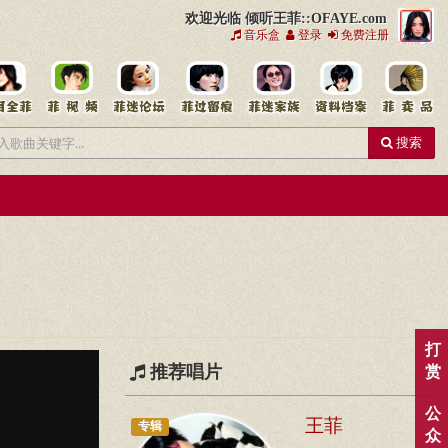
欢迎光临 倾听王菲::OFAYE.com
音乐盒
登录
免费注册
搜索
打
推荐唱片
赏
公
王菲
专辑
众