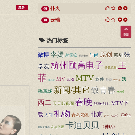
更多..
扑火
09
云端
10
顶部
热门标签
李嫣
原创
张
微博
时尚
离别
谢霆锋
香港电台
杭州颐高电子
王
学友
佛教歌曲
菲
MTV
MV
活
软件
武汉
帅哥
演唱会
方小菲
新闻/其它
致青春
动/现场
metal
春晚
西二
MTV下
天天影视圈
562945141
礼物
北京
载
Cuba
人间
青岛婚礼
女神
《旋木》
卡迪贝贝
《神话》
友嘉传媒
唱游大世界