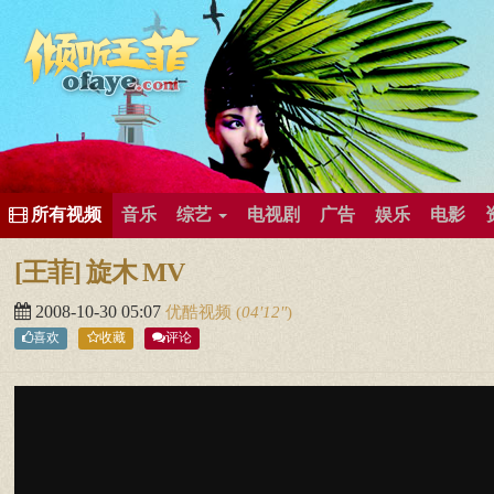
所有歌曲专辑
王菲新闻
王菲的精美图片
王菲精彩视频
王菲论坛
给王菲留言
用户中心
王
所有视频
音乐
综艺
电视剧
广告
娱乐
电影
[王菲] 旋木 MV
2008-10-30 05:07
优酷视频
(
04′12″
)
喜欢
收藏
评论