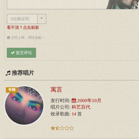
*
看不清？点击刷新
文明上网，理性发帖！
提交评论
推荐唱片
寓言
专辑
发行时间:
2000年10月
唱片公司:
科艺百代
14
收录歌曲:
首