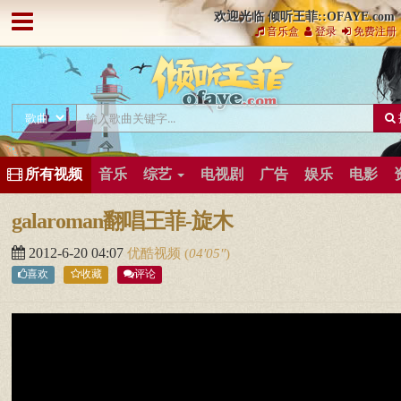
欢迎光临 倾听王菲::OFAYE.com
音乐盒
登录
免费注册
所有视频
音乐
综艺
电视剧
广告
娱乐
电影
galaroman翻唱王菲-旋木
2012-6-20 04:07
优酷视频
(
04′05″
)
喜欢
收藏
评论