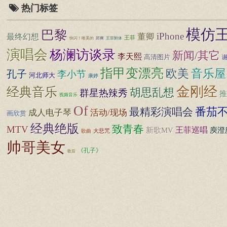
热门标签
模仿
巴黎
iPhone
董卿
最终幻想
王菲
快闪！唯美的
郑爽
王菲附体
演唱会
杨澜访谈录
新闻/其它
李天熙
高清图片
指甲变漂亮
音乐屋
欧美
孔子
李小节
河北师大
康婷
金刚经
经典音乐
胡思乱想
群星热辣秀
推
视频音乐
Of
番茄
最精彩演唱会
成人电子琴
活动/现场
画欣赏
经典绝版
致青春
MTV
王菲巡唱
庾澄
新歌MV
大悲咒
歌曲
帅哥美女
《孔子》
歌后