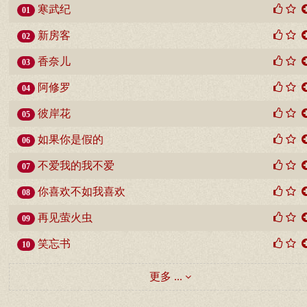
寒武纪
01
新房客
02
香奈儿
03
阿修罗
04
彼岸花
05
如果你是假的
06
不爱我的我不爱
07
你喜欢不如我喜欢
08
再见萤火虫
09
笑忘书
10
更多 ...