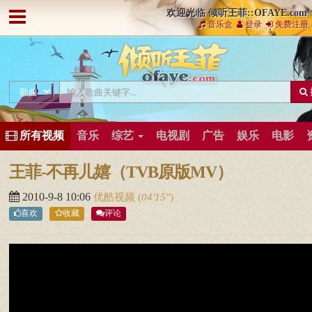
欢迎光临 倾听王菲::OFAYE.com
音乐盒
登录
免费注册
所有视频
音乐
综艺
电视剧
广告
娱乐
电影
王菲-不再儿嬉（TVB原版MV）
2010-9-8 10:06
优酷视频
(
04′15″
)
喜欢
收藏
评论