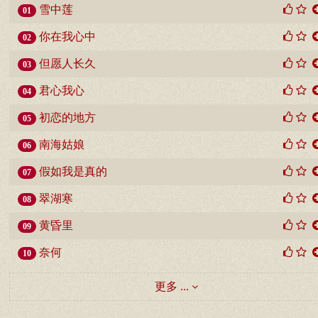
雪中莲
01
你在我心中
02
但愿人长久
03
君心我心
04
初恋的地方
05
南海姑娘
06
假如我是真的
07
翠湖寒
08
黄昏里
09
奈何
10
更多 ...