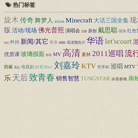
热门标签
旋木
传奇
现
Minecraft
舞梦人
大话三国全集
金歌金曲
版
佛光普照
戴思聪
活动/现场
演唱会
红色
原创
现场
完整
华语
let'scoart
新闻/其它
矜持
stm
香港
高清预告片
宋柯
高清
流
2011巡唱
玻璃假面
优质课
MV
夏林
春晚
刘嘉玲
KTV
巡唱
MTV
西藏
电视剧
好辰光ktv
世界杯
否认
致青春
天后
乐
销售智慧
南
TUNGSTAR
央视春晚