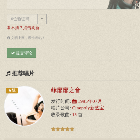
*
看不清？点击刷新
文明上网，理性发帖！
提交评论
推荐唱片
菲靡靡之音
专辑
发行时间:
1995年07月
唱片公司:
Cinepoly新艺宝
13
收录歌曲:
首