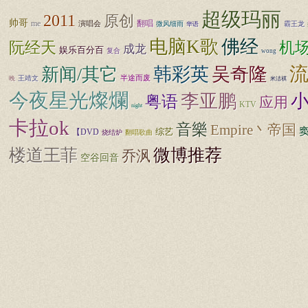
超级玛丽
2011
原创
帅哥
翻唱
me
演唱会
微风细雨
霸王龙
华语
电脑K歌
佛经
阮经天
机
成龙
娱乐百分百
复合
wong
韩彩英
吴奇隆
新闻/其它
王靖文
半途而废
晚
米洁祺
今夜星光燦爛
李亚鹏
粤语
应用
KTV
night
卡拉ok
音樂
Empire丶帝国
【DVD
综艺
烧结炉
翻唱歌曲
微博推荐
楼道王菲
乔沨
空谷回音