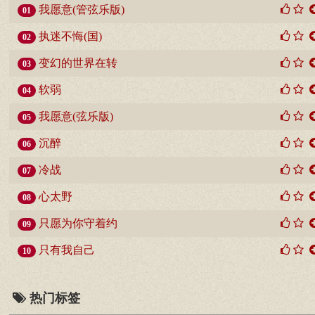
我愿意(管弦乐版)
01
执迷不悔(国)
02
变幻的世界在转
03
软弱
04
我愿意(弦乐版)
05
沉醉
06
冷战
07
心太野
08
只愿为你守着约
09
只有我自己
10
热门标签