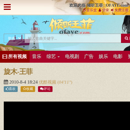
欢迎光临 倾听王菲::OFAYE.com
音乐盒
登录
免费注册
所有视频
音乐
综艺
电视剧
广告
娱乐
电影
旋木-王菲
2010-8-4 18:24
优酷视频
(
04′11″
)
喜欢
收藏
评论