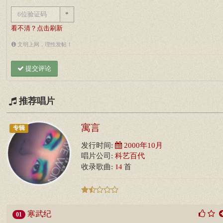
*
看不清？点击刷新
文明上网，理性发帖！
提交评论
推荐唱片
寓言
专辑
发行时间:
2000年10月
唱片公司:
科艺百代
14
收录歌曲:
首
寒武纪
01