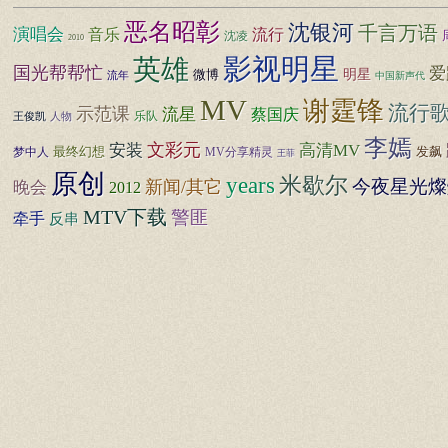
恶名昭彰
沈银河
千言万语
演唱会
音乐
流行
沈凌
2010
影视明星
英雄
国光帮帮忙
爱
明星
微博
流年
中国新声代
MV
谢霆锋
流行
示范课
流星
蔡国庆
乐队
人物
王俊凯
李嫣
安装
文彩元
高清MV
最终幻想
发飙
梦中人
MV分享精灵
王菲
原创
米歇尔
years
今夜星光燦
新闻/其它
晚会
2012
MTV下载
警匪
牵手
反串