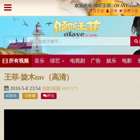
欢迎光临 倾听王菲::OFAYE.com
音乐盒
登录
免费注册
所有视频
音乐
综艺
电视剧
广告
娱乐
电影
王菲-旋木mv（高清）
2010-5-8 23:54
优酷视频
(
04′12″
)
喜欢
收藏
评论