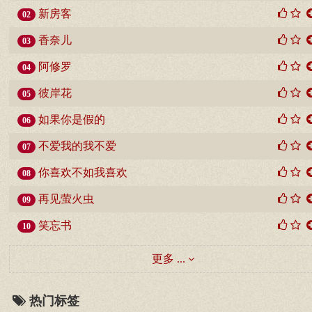
新房客
02
香奈儿
03
阿修罗
04
彼岸花
05
如果你是假的
06
不爱我的我不爱
07
你喜欢不如我喜欢
08
再见萤火虫
09
笑忘书
10
更多 ...
热门标签