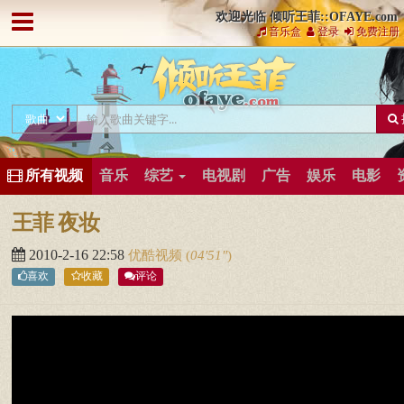
欢迎光临 倾听王菲::OFAYE.com
音乐盒
登录
免费注册
所有视频
音乐
综艺
电视剧
广告
娱乐
电影
王菲 夜妆
2010-2-16 22:58
优酷视频
(
04′51″
)
喜欢
收藏
评论