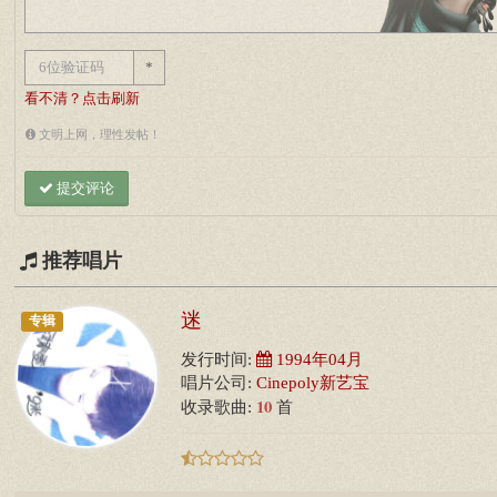
*
看不清？点击刷新
文明上网，理性发帖！
提交评论
推荐唱片
迷
专辑
发行时间:
1994年04月
唱片公司:
Cinepoly新艺宝
10
收录歌曲:
首