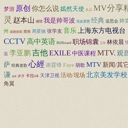
MV分享
原创
你怎么说
嫣然天使
梦游
名品
灵
赵本山
我是帅哥波
经典
帅
追思会
感情
混血寶寶
音乐
上海东方电视台
张学友
州
周星驰
窦唯
成都巡唱
CCTV
高中英语
职场锦囊
林依晨
Billboard
王菲
吉他
MTV.
EXILE
李亚鹏
观
中医课程
装
心經
萨
MTV
新闻/其
谢霆锋
Faye
胡歌
经典老歌
谦
北京美发学校
活动/现场
天津卫视
卡拉ok
岁月
谢贤
角翼