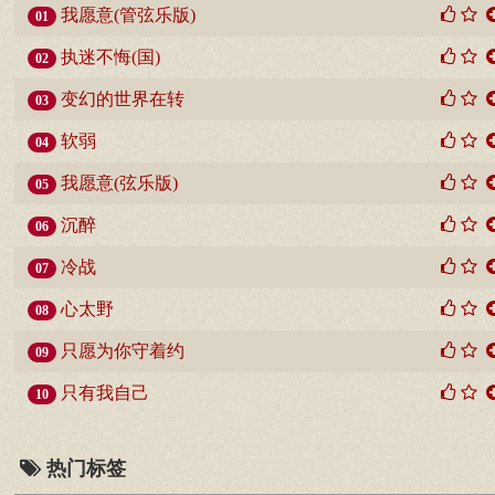
我愿意(管弦乐版)
01
执迷不悔(国)
02
变幻的世界在转
03
软弱
04
我愿意(弦乐版)
05
沉醉
06
冷战
07
心太野
08
只愿为你守着约
09
只有我自己
10
热门标签