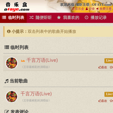
欢迎光临 倾听王菲::OFAYE.com
音乐盒
登录
免费注册
临时列表
随便听听
我喜欢的
播放记录
小提示：
双击列表中的歌曲开始播放
临时列表
千言万语(Live)
Live
《王菲最精彩的演唱会》
喜欢
当前歌曲
千言万语(Live)
Live
《王菲最精彩的演唱会》
喜欢
发表评论