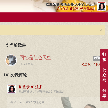
欢迎光临 倾听王菲::OFAYE.com
音乐盒
登录
免费注册
×
当前歌曲
打
回忆是红色天空
精选
赏
《乐乐精选》
喜欢
收藏
公
发表评论
众
号
登录
注册
分
您没有登录，如果还不是会员请先注册
享