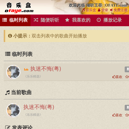
欢迎光临 倾听王菲::OFAYE.com
音乐盒
登录
免费注册
临时列表
随便听听
我喜欢的
播放记录
小提示：
双击列表中的歌曲开始播放
临时列表
执迷不悔(粤)
《乐乐精选》
喜欢
当前歌曲
执迷不悔(粤)
《乐乐精选》
喜欢
发表评论