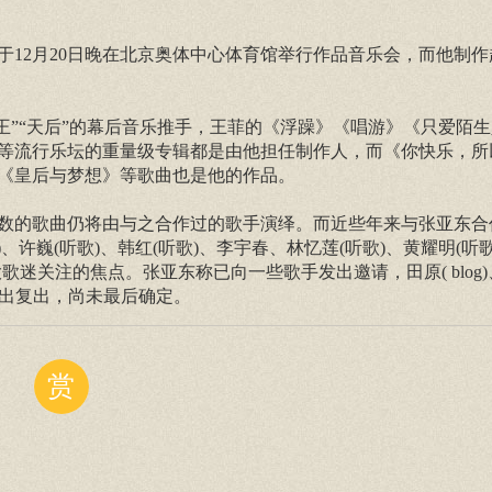
og)将于12月20日晚在北京奥体中心体育馆举行作品音乐会，而他制
)等“天王”“天后”的幕后音乐推手，王菲的《浮躁》《唱游》《只爱陌
》等流行乐坛的重量级专辑都是由他担任制作人，而《你快乐，所
《皇后与梦想》等歌曲也是他的作品。
数的歌曲仍将由与之合作过的歌手演绎。而近些年来与张亚东合
og)、许巍(听歌)、韩红(听歌)、李宇春、林忆莲(听歌)、黄耀明(听
歌迷关注的焦点。张亚东称已向一些歌手发出邀请，田原( blog)
演出复出，尚未最后确定。
赏