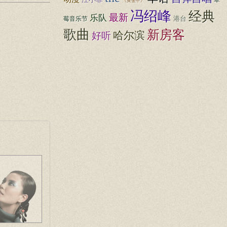
草
《黄金甲》
冯绍峰
经典
最新
乐队
港台
莓音乐节
歌曲
新房客
哈尔滨
好听