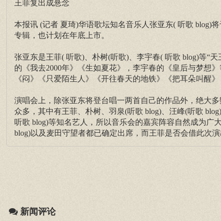
王菲复出成悬念
本报讯 (记者 夏琦)华语歌坛知名音乐人张亚东( 听歌 bl
专辑，也计划在年底上市。
张亚东是王菲( 听歌)、朴树(听歌)、李宇春( 听歌 blog
的《我去2000年》《生如夏花》，李宇春的《皇后与梦想
《闷》《只爱陌生人》《开往春天的地铁》《把耳朵叫醒》
演唱会上，除张亚东将登台唱一两首自己的作品外，绝大多
众多，其中有王菲、朴树、羽泉(听歌 blog)、汪峰(听歌 bl
听歌 blog)等知名艺人，所以音乐会的嘉宾阵容自然成为广大
blog)以及麦田守望者都已确定出席，而王菲是否会借此次
新闻评论