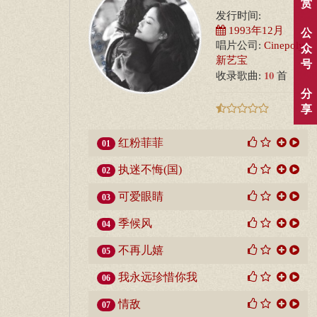
赏
发行时间:
1993年12月
公
唱片公司:
Cinepoly
众
新艺宝
号
10
收录歌曲:
首
分
享
红粉菲菲
01
执迷不悔(国)
02
可爱眼睛
03
季候风
04
不再儿嬉
05
我永远珍惜你我
06
情敌
07