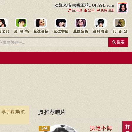
欢迎光临 倾听王菲::OFAYE.com
音乐盒
登录
免费注册
搜索
、李宇春(听歌
推荐唱片
执迷不悔
打
专辑