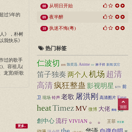
从明日开始
08
作超过5年的
夜半醉
09
执迷不悔(粤)
10
生人》，朴树
以我快乐》
热门标签
作过的歌手
仁波切
Anime
陈奕迅
林子祥
新闻/其它
me
自拍
歌)、容祖儿(
机场
超清
、龙宽(听歌
笛子独奏
两个人
高清
疯狂整蛊
影视明星
前
KTV
屠洪刚
老歌
卫
Faye
铃声
高清图片
现场
heat
Timez
MV
顶部
大佬
始
微博
窦唯
。。
創中心
流行
VIVIAN
王菲
李亚鹏
更多..
the
华语
自弹自唱
动漫
汪小菲