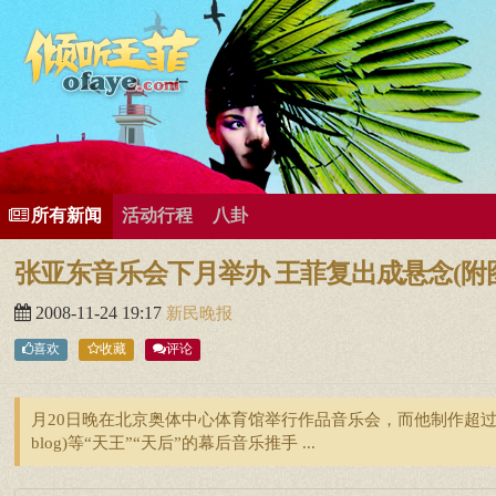
所有歌曲专辑
王菲新闻
王菲的精美图片
王菲精彩视频
王菲论坛
给王菲留言
用户中心
王
所有新闻
活动行程
八卦
张亚东音乐会下月举办 王菲复出成悬念(附
2008-11-24 19:17
新民晚报
喜欢
收藏
评论
月20日晚在北京奥体中心体育馆举行作品音乐会，而他制作超过5
blog)等“天王”“天后”的幕后音乐推手 ...