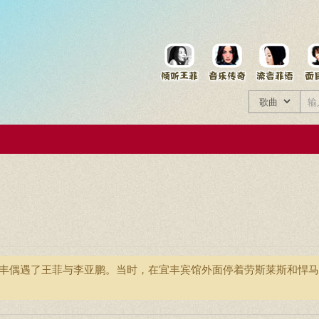
菲资料档案
王菲同款商品
西宜丰偶遇了王菲与李亚鹏。当时，在宜丰宾馆外面停着劳斯莱斯和悍