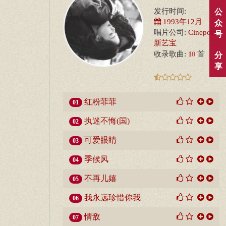
发行时间:
公
1993年12月
众
唱片公司:
Cinepoly
号
新艺宝
10
收录歌曲:
首
分
享
红粉菲菲
01
执迷不悔(国)
02
可爱眼睛
03
季候风
04
不再儿嬉
05
我永远珍惜你我
06
情敌
07