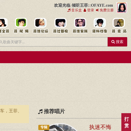
欢迎光临 倾听王菲::OFAYE.com
音乐盒
登录
免费注册
搜索
马车，王菲、
推荐唱片
打
执迷不悔
赏
专辑