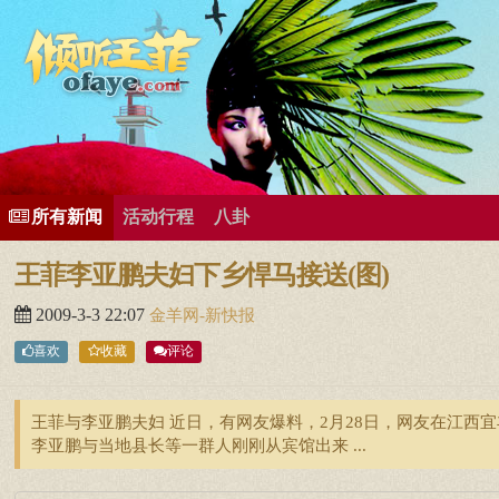
所有歌曲专辑
王菲新闻
王菲的精美图片
王菲精彩视频
王菲论坛
给王菲留言
用户中心
王
所有新闻
活动行程
八卦
王菲李亚鹏夫妇下乡悍马接送(图)
2009-3-3 22:07
金羊网-新快报
喜欢
收藏
评论
王菲与李亚鹏夫妇 近日，有网友爆料，2月28日，网友在江
李亚鹏与当地县长等一群人刚刚从宾馆出来 ...