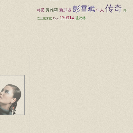
传奇
彭雪斌
黄雅莉
新加坡
牛人
将爱
邮
130914
巩汉林
差三度来按
Faye