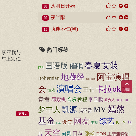
从明日开始
08
夜半醉
09
执迷不悔(粤)
10
热门标签
、李亚鹏与
，与上次低
春夏女装
国语版
催眠
帅哥
阿宝演唱
地藏经
Bohemian
好听歌曲
演唱会
卡拉ok
会
致
王菲
顶部
游戏
青春
邓紫棋
音乐
教程
李亚鹏
原乡人
每日一囧
嫣然
MV
梦中人
凯源
我不爱
更多..
基金
网友
综艺
爆笑
KTV
短
电视
那英
天空
口琴
张翰
片
何炅
DON
王菲迷魂记