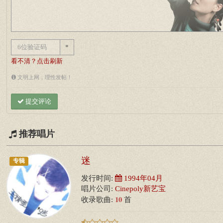
*
看不清？点击刷新
文明上网，理性发帖！
提交评论
推荐唱片
迷
专辑
发行时间:
1994年04月
唱片公司:
Cinepoly新艺宝
10
收录歌曲:
首