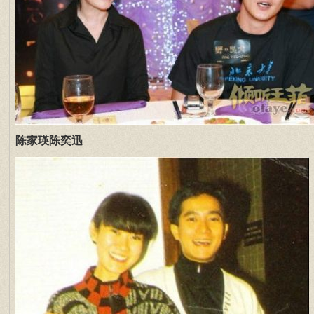
陈家瑛陈奕迅