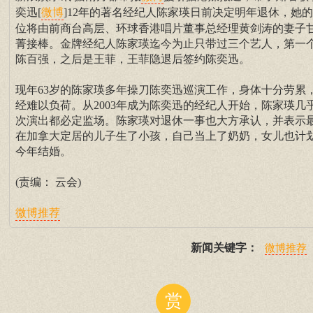
奕迅[
]12年的著名经纪人陈家瑛日前决定明年退休，她
微博
位将由前商台高层、环球香港唱片董事总经理黄剑涛的妻子
菁接棒。金牌经纪人陈家瑛迄今为止只带过三个艺人，第一
陈百强，之后是王菲，王菲隐退后签约陈奕迅。
现年63岁的陈家瑛多年操刀陈奕迅巡演工作，身体十分劳累
经难以负荷。从2003年成为陈奕迅的经纪人开始，陈家瑛几
次演出都必定监场。陈家瑛对退休一事也大方承认，并表示
在加拿大定居的儿子生了小孩，自己当上了奶奶，女儿也计
今年结婚。
(责编： 云会)
微博推荐
新闻关键字：
微博推荐
赏