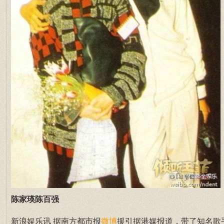
陈家瑛陈百强
新浪娱乐讯 据南方都市报
援引据港媒报道，带了知名歌
微博