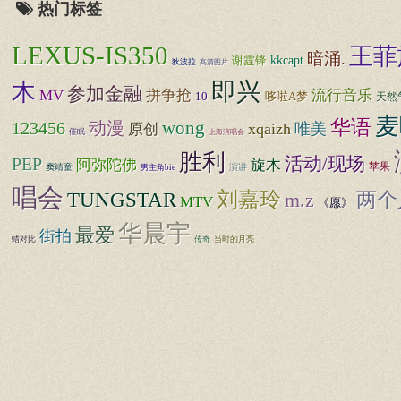
热门标签
LEXUS-IS350
王菲
暗涌.
谢霆锋
kkcapt
狄波拉
高清图片
即兴
木
参加金融
流行音乐
MV
拼争抢
10
哆啦A梦
天然
麦
华语
123456
动漫
wong
xqaizh
唯美
原创
催眠
上海演唱会
胜利
PEP
活动/现场
阿弥陀佛
旋木
苹果
窦靖童
演讲
男主角bie
唱会
TUNGSTAR
刘嘉玲
两个
m.z
MTV
《愿》
华晨宇
最爱
街拍
蜡对比
传奇
当时的月亮