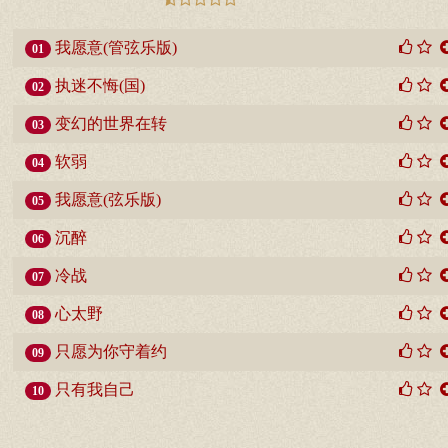
我愿意(管弦乐版)
01
执迷不悔(国)
02
变幻的世界在转
03
软弱
04
我愿意(弦乐版)
05
沉醉
06
冷战
07
心太野
08
只愿为你守着约
09
只有我自己
10