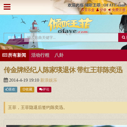
欢迎光临 倾听王菲::OFAYE.com
音乐盒
登录
免费注册
所有新闻
活动行程
八卦
传金牌经纪人陈家瑛退休 带红王菲陈奕迅
2014-4-19 19:10
新浪娱乐
喜欢
收藏
评论
王菲，王菲隐退后签约陈奕迅。