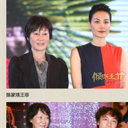
陈家瑛王菲