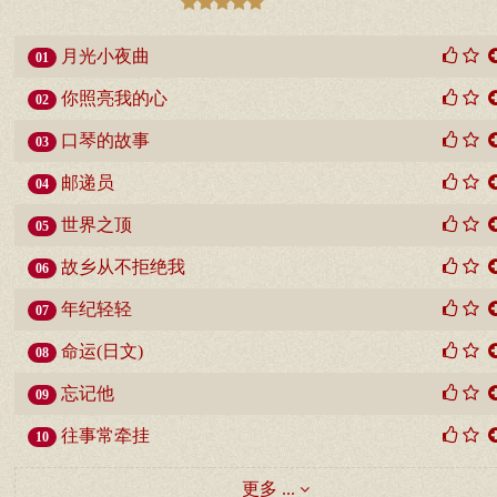
月光小夜曲
01
你照亮我的心
02
口琴的故事
03
邮递员
04
世界之顶
05
故乡从不拒绝我
06
年纪轻轻
07
命运(日文)
08
忘记他
09
往事常牵挂
10
更多 ...