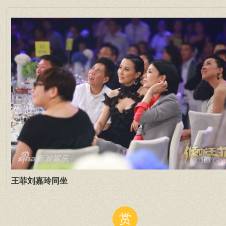
王菲刘嘉玲同坐
赏