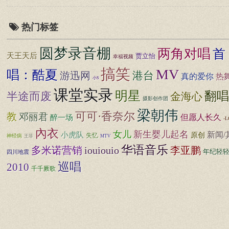
热门标签
圆梦录音棚
两角对唱
首
天王天后
贾立怡
幸福视频
搞笑
MV
唱：酷夏
港台
游迅网
真的爱你
热
小S
课堂实录
明星
翻唱
半途而废
金海心
摄影创作团
梁朝伟
可可·香奈尔
教
邓丽君
但愿人长久
醉一场
-
內衣
女儿
新生婴儿起名
新闻/
小虎队
原创
失忆
神经病
王菲
MTV
华语音乐
多米诺营销
iouiouio
李亚鹏
年纪轻
四川地震
巡唱
2010
千千厥歌