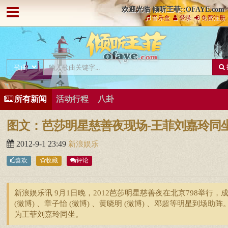
欢迎光临 倾听王菲::OFAYE.com
音乐盒
登录
免费注册
所有新闻
活动行程
八卦
图文：芭莎明星慈善夜现场-王菲刘嘉玲同
2012-9-1 23:49
新浪娱乐
喜欢
收藏
评论
新浪娱乐讯 9月1日晚，2012芭莎明星慈善夜在北京798举行，
(微博) 、章子怡 (微博) 、黄晓明 (微博) 、邓超等明星到场助阵
为王菲刘嘉玲同坐。