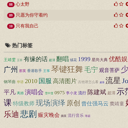
心太野
08
只愿为你守着约
09
只有我自己
10
热门标签
优酷娱
有缘的话
翻唱
1999
王靖雯
星尚大典
超淸
绒花
王菲
琴键狂舞
广州
毛宁
观音菩萨
香港歌手
王筝
那英
流星
J
国服
2010
高清图片
钢琴曲
华语
吉他谱怎么看
超强
示
演唱会
陈建斌
平凡
0975
李小龙
流行
超清
离婚
雪中莲
课
现场演绎
原创
特级教师
曾仕强马云
窦靖童
悲剧
乐迪
赈灾晚会
流行音乐
搞笑
海盗