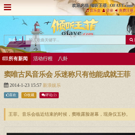
欢迎光临 倾听王菲::OFAYE.com
音乐盒
登录
免费注册
所有新闻
活动行程
八卦
窦唯古风音乐会 乐迷称只有他能成就王菲
2014-1-23 15:57
新浪娱乐
(2)
喜欢
收藏
评论
王菲。音乐会临近结束的时候，窦唯露脸谢幕，现身仅五秒。