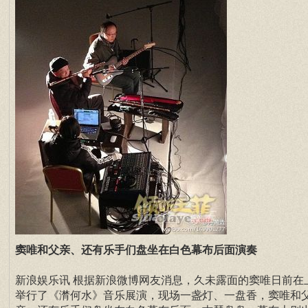
窦唯和父亲、还有乐手们盘坐在白色幕布后面演奏
新浪娱乐讯 根据新浪微博网友消息，久未露面的窦唯日前在
举行了《潸何水》音乐展演，现场一盏灯、一盘香，窦唯和