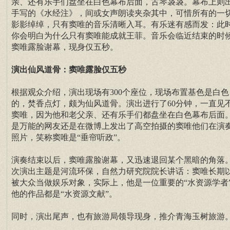
亲、还有乐手们盘坐在白色幕布后面，古琴袅袅。幕布上则
手写的《水经注》，间或女声朗读夹杂其中，可惜所有的一
影影绰绰，只有窦唯的音乐清晰入耳。有乐迷有感而发：此
你会明白为什么只有窦唯能成就王菲。音乐会临近结束的时
窦唯露脸谢幕，现身仅五秒。
演出仙风道骨：窦唯露脸仅五秒
根据观众介绍，演出现场有300个座位，现场布置基色是白色
的，焚香点灯，颇为仙风道骨。演出进行了60分钟，一直见
窦唯，因为他和老父亲、还有乐手们都盘坐在白色幕布后面
是万能的网友还是在微博上发出了高空拍摄的窦唯他们在演
照片，笑称窦唯是“垂帘听政”。
演奏结束以后，窦唯露脸谢幕，又迅速退回某个黑暗的角落
次演出主题是河流环保，自然力研究院院长讲话：窦唯长期
被大众当做娱乐对象，实际上，他是一位重要的“水资源学者
他的作品都是“水资源文献”。
同时，演出尾声，也有旅游局领导现身，推介青海玉树旅游