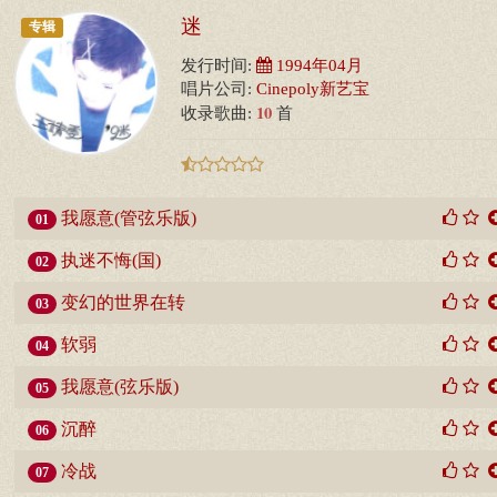
迷
专辑
发行时间:
1994年04月
唱片公司:
Cinepoly新艺宝
10
收录歌曲:
首
我愿意(管弦乐版)
01
执迷不悔(国)
02
变幻的世界在转
03
软弱
04
我愿意(弦乐版)
05
沉醉
06
冷战
07