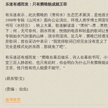
乐迷有感而发：只有窦唯能成就王菲
有乐迷表示，此次窦唯的《潸何水》生态艺术展演，是他首
1998年专辑《山河水》面向公众演出。环境人类学博士周雷
书写《水经注》，映上大幕。歌迷解读道：“潸何”--潸，潸然
下；何，无可奈何。因水而发，恍惚的电音和轻盈的歌词让
专辑如水汽弥漫的山林，清冷而湿润。近几年，窦唯已经逐
弃歌词，曾在采访中表示：“我觉得歌词已经完全没有意义了
完全是模式化的东西，那就免了吧”。
有乐迷还有感而发：“窦唯在幕后做乐，诗人在幕前书写。小
堂三百人静若松。也只有此时，你会明白为什么只有窦唯能
王菲。怪只怪有些人能爱不能守。”
(易东莹/文)
(责编： 虫虫)
微博推荐