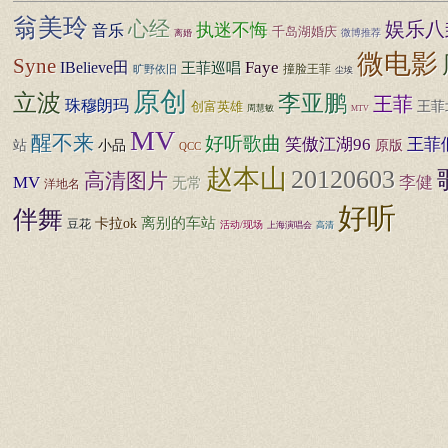
翁美玲
心经
娱乐八
执迷不悔
音乐
千岛湖婚庆
微博推荐
离婚
微电影
Syne
Faye
IBelieve田
王菲巡唱
撞脸王菲
旷野依旧
尘埃
原创
立波
李亚鹏
王菲
珠穆朗玛
创富英雄
王菲
周慧敏
MTV
MV
醒不来
好听歌曲
笑傲江湖96
王菲
站
小品
原版
QCC
赵本山
20120603
高清图片
李健
MV
无常
洋地名
好听
伴舞
离别的车站
卡拉ok
豆花
活动/现场
上海演唱会
高清