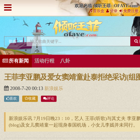
欢迎光临 倾听王菲::OFAYE.com
音乐盒
登录
免费注册
所有新闻
活动行程
八卦
王菲李亚鹏及爱女窦靖童赴泰拒绝采访(组图
2008-7-20 00:13
新浪娱乐
喜欢
收藏
评论
新浪娱乐讯 7月19日晚23：10，艺人 王菲(听歌)与其丈夫 李亚
(blog)及女儿窦靖童一起现身泰国机场，小女儿李嫣并未同行。