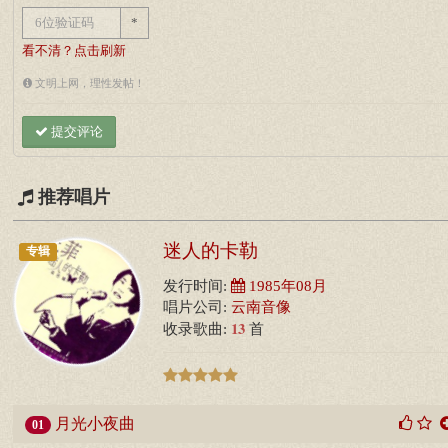
*
看不清？点击刷新
文明上网，理性发帖！
提交评论
推荐唱片
迷人的卡勒
专辑
发行时间:
1985年08月
唱片公司:
云南音像
13
收录歌曲:
首
月光小夜曲
01