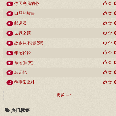
你照亮我的心
02
口琴的故事
03
邮递员
04
世界之顶
05
故乡从不拒绝我
06
年纪轻轻
07
命运(日文)
08
忘记他
09
往事常牵挂
10
更多 ...
热门标签