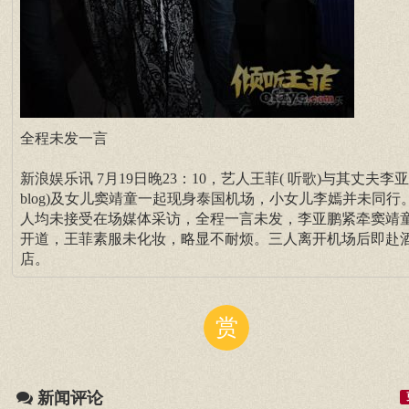
全程未发一言
新浪娱乐讯 7月19日晚23：10，艺人王菲( 听歌)与其丈夫李亚
blog)及女儿窦靖童一起现身泰国机场，小女儿李嫣并未同行
人均未接受在场媒体采访，全程一言未发，李亚鹏紧牵窦靖
开道，王菲素服未化妆，略显不耐烦。三人离开机场后即赴
店。
赏
新闻评论