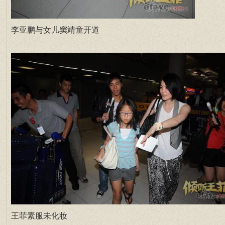
李亚鹏与女儿窦靖童开道
王菲素服未化妆