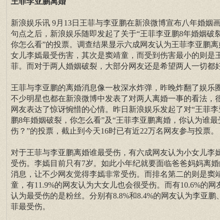
王菲李亚鹏离婚
新浪娱乐讯 9月13日王菲与李亚鹏在新浪微博宣布八年婚姻
句点之后，新浪娱乐随即发起了关于“王菲李亚鹏8年婚姻破
你怎么看”的投票。调查结果显示六成网友认为王菲李亚鹏离
女儿李嫣最受伤害，其次是窦靖童，而受到伤害最小的则是
菲。而对于两人婚姻破裂，大部分网友还是希望两人一切都
王菲与李亚鹏的离婚消息像一枚深水炸弹，昨晚炸翻了娱乐
不少明星也都在新浪微博中发表了对两人离婚一事的看法，
网友表达了惊讶惋惜的心情。昨日新浪娱乐发起了对“王菲李
鹏8年婚姻破裂，你怎么看”及“王菲李亚鹏离婚，你认为谁最
伤？”的投票，截止到今天16时已有近22万名网友参与投票。
对于王菲与李亚鹏离婚谁最受伤，有六成网友认为小女儿李
受伤。李嫣目前只有7岁。如此小年纪就要面临爸爸妈妈离婚
消息，让不少网友觉得李嫣非常受伤。而排名第二的则是窦
童，有11.9%的网友认为大女儿也会很受伤。而有10.6%的网
认为最受伤的是粉丝。分别有8.8%和8.4%的网友认为李亚鹏
菲最受伤。