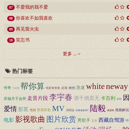
不爱我的我不爱
07
你喜欢不如我喜欢
08
再见萤火虫
09
笑忘书
10
更多 ...
热门标签
white
neway
帮你算
急速
传奇
赵薇
粉丝
电影致青春
王靖雯
李宇春
走音片段
酒干倘卖无
卡百利
庆福月子会所
老歌
陆毅
MV
爱情
那英
那英听歌
视频解说
培训
演唱会
经典老歌MV
谢霆锋
图片欣赏
影视歌曲
电影
西藏自驾游
男歌手
中
王菲