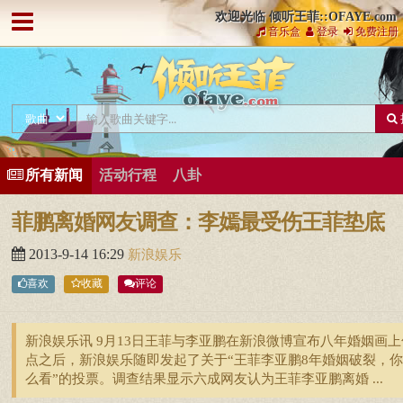
欢迎光临 倾听王菲::OFAYE.com
音乐盒
登录
免费注册
所有新闻
活动行程
八卦
菲鹏离婚网友调查：李嫣最受伤王菲垫底
2013-9-14 16:29
新浪娱乐
喜欢
收藏
评论
新浪娱乐讯 9月13日王菲与李亚鹏在新浪微博宣布八年婚姻画上
点之后，新浪娱乐随即发起了关于“王菲李亚鹏8年婚姻破裂，
么看”的投票。调查结果显示六成网友认为王菲李亚鹏离婚 ...