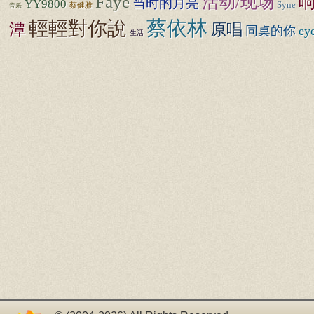
Faye
活动/现场
当时的月亮
YY9800
Syne
蔡健雅
音乐
蔡依林
輕輕對你說
潭
原唱
同桌的你
ey
生活