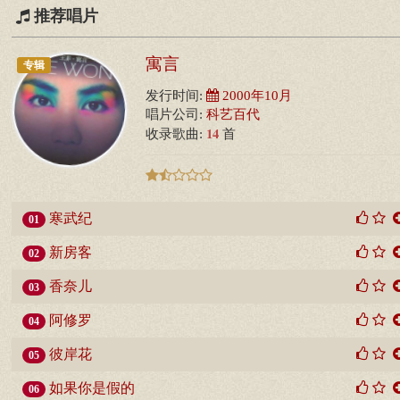
推荐唱片
寓言
专辑
发行时间:
2000年10月
唱片公司:
科艺百代
14
收录歌曲:
首
寒武纪
01
新房客
02
香奈儿
03
阿修罗
04
彼岸花
05
如果你是假的
06