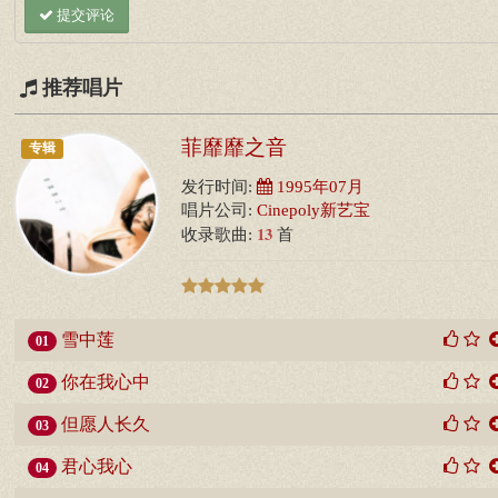
提交评论
推荐唱片
菲靡靡之音
专辑
发行时间:
1995年07月
唱片公司:
Cinepoly新艺宝
13
收录歌曲:
首
雪中莲
01
你在我心中
02
但愿人长久
03
君心我心
04