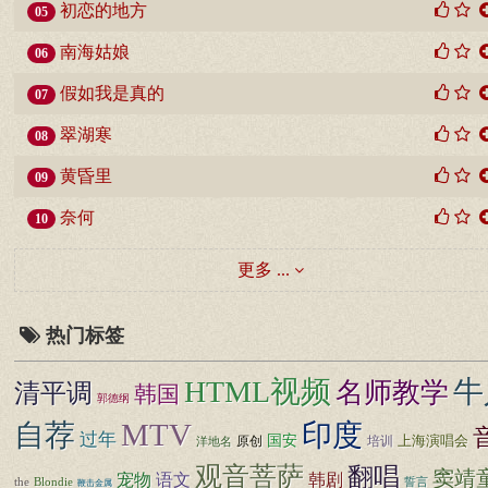
初恋的地方
05
南海姑娘
06
假如我是真的
07
翠湖寒
08
黄昏里
09
奈何
10
更多 ...
热门标签
HTML视频
牛
名师教学
清平调
韩国
郭德纲
MTV
自荐
印度
过年
国安
上海演唱会
原创
培训
洋地名
观音菩萨
翻唱
窦靖
宠物
语文
韩剧
the
Blondie
誓言
鞭击金属