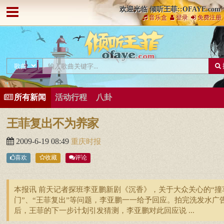
欢迎光临 倾听王菲::OFAYE.com
音乐盒
登录
免费注册
所有新闻
活动行程
八卦
王菲复出不为养家
2009-6-19 08:49
重庆时报
喜欢
收藏
评论
本报讯 前天记者探班李亚鹏新剧《沉香》，关于大众关心的“撞
门”、“王菲复出”等问题，李亚鹏一一给予回应。拍完洗发水广
后，王菲的下一步计划引发猜测，李亚鹏对此回应说 ...