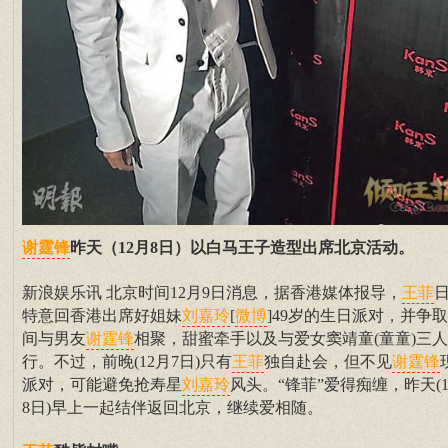
昨天（12月8日）以白马王子造型出席北京活动。
谢霆锋
新浪娱乐讯 北京时间12月9日消息，据香港媒体报导，
王菲
特意回香港出席好姐妹
[
]49岁的生日派对，并争
刘嘉玲
微博
间与男友
相聚，甜蜜牵手以及与爱女窦靖童(童童)三人
谢霆锋
行。不过，前晚(12月7日)只有
独自赴会，但不见
王菲
谢霆锋
派对，可能避免抢寿星
风头。“锋菲”爱得痴缠，昨天(1
刘嘉玲
8日)早上一起结伴返回北京，继续爱相随。