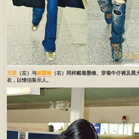
（左）与
（右）同样戴着墨镜、穿着牛仔裤及黑
王菲
谢霆锋
衣，以情侣装示人。