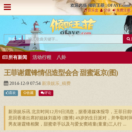
欢迎光临 倾听王菲::OFAYE.com
音乐盒
登录
免费注册
所有新闻
活动行程
八卦
王菲谢霆锋情侣造型会合 甜蜜返京(图)
2014-12-9 07:54
新浪娱乐_稿费
喜欢
收藏
评论
新浪娱乐讯 北京时间12月9日消息，据香港媒体报导，王菲日前
意回香港出席好姐妹刘嘉玲 [微博] 49岁的生日派对，并争取时
男友谢霆锋相聚，甜蜜牵手以及与爱女窦靖童(童童)三人行 ...