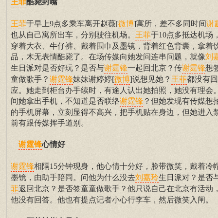
酷毙封嘴
王菲
于早上9点多乘车离开赵薇[
]寓所，差不多同时间
王菲
微博
谢
也从自己寓所出车，分别驶往机场。
于10点多抵达机场
王菲
穿着大衣、牛仔裤、戴着围巾及墨镜，背着红色背囊，拿着
品，木无表情酷毙了。在场传媒向她发问连串问题，就像
刘
生日派对是否好玩？是否与
一起回北京？传
想
谢霆锋
谢霆锋
童做歌手？
妹妹谢婷婷[
]说想见她？
都没有回
谢霆锋
微博
王菲
应。她走到柜台办手续时，有途人认出她拍照，她没有理会
间她拿出手机，不知道是否联络
？但她发现有传媒想
谢霆锋
的手机屏幕，立刻显得不高兴，把手机贴在身边，但她进入
前有跟传媒挥手道别。
心情好
谢霆锋
相隔15分钟现身，他心情十分好，脸带微笑，戴着冷
谢霆锋
墨镜，由助手陪同。问他为什么没去
生日派对？是否
刘嘉玲
返回北京？是否签童童做歌手？他只说自己在北京有活动
菲
他没有回答。他也有提点记者小心行李车，然后微笑入闸。