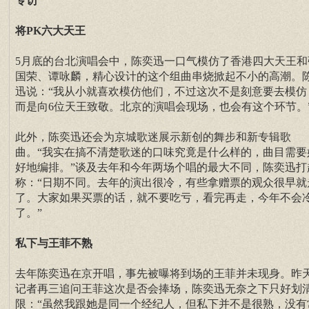
专访
将PK六大天王
5月底的台北演唱会中，陈奕迅一口气模仿了香港四大天王和
国荣、谭咏麟，精心设计的这个组曲串烧掀起不小的高潮。
迅说：“我从小就喜欢模仿他们，不过这次不是刻意要去模仿
而是向6位天王致敬。北京的演唱会现场，也会有这个环节。
此外，陈奕迅还会为京城歌迷展示新创的舞步和新专辑歌
曲。“我实在搞不清楚歌迷的口味究竟是什么样的，曲目需要
好地编排。”谈及去年和今年两场个唱的最大不同，陈奕迅打
称：“日期不同。去年的演出很冷，有些拿赠票的观众很早就
了。大家如果买票的话，就不要吃亏，看完再走，今年不会
了。”
私下与王菲不熟
去年陈奕迅在京开唱，事先被曝将到场的王菲并未现身。昨
记者再三追问王菲这次是否会捧场，陈奕迅无奈之下只好划
限：“虽然我跟她是同一个经纪人，但私下并不是很熟，没有