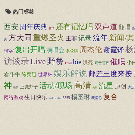
热门标签
还有记忆吗
双声道
西安
周年庆典
翻唱
当
爱情
方大同
新闻/
重燃圣火
流年
记录
王菲
亮
杨
复出开唱
周杰伦
谢霆锋
演唱会
李亞鵬
到3岁
访谈录
野餐
Live
催眠
bie
洪亮
小
cssa
观音菩萨
娱乐解说
邮差三度来按
看斗牛
陈奕迅
世界杯
高清
神
活动/现场
流星
原创
上党邦子
天
微博
失败
复合
楊丞琳
生日快乐
网络游戏
5555
我爱你
Wildstylez