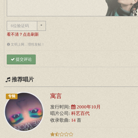
*
看不清？点击刷新
文明上网，理性发帖！
提交评论
推荐唱片
寓言
专辑
发行时间:
2000年10月
唱片公司:
科艺百代
14
收录歌曲:
首