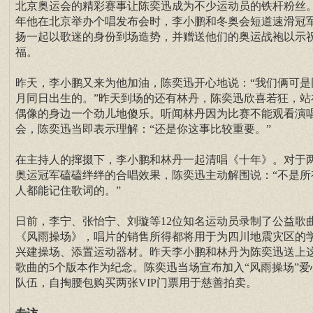
北京奥运会的精彩赛事让陈奕迅成为不少运动员的铁杆粉丝
年他在北京举办个唱发布会时，李小鹏和冬奥会短道速滑冠
扬一起以歌迷的身份到场造势，并赠送他们的奥运战袍以示
福。
昨天，李小鹏又来为他加油，陈奕迅开心地说：“我们俩可是
月同日出生的。”昨天到场的还有林丹，陈奕迅欣喜若狂，站
偶像的身边一个劲儿地傻乐。听闻林丹因为比赛不能观看演
会，陈奕迅当即表示理解：“还是你这事比较重要。”
在主持人的撺掇下，李小鹏和林丹一起清唱《十年》。对于
奥运冠军磕磕绊绊的合唱效果，陈奕迅主动解围说：“不是所
人都能记住歌词的。”
日前，李宁、张怡宁、刘璇等12位知名运动员录制了公益歌
《风雨操场》，唱片的销售所得都将用于为四川地震灾区的
兴建操场、添置运动器材。昨天李小鹏和林丹为陈奕迅送上
歌曲的5个版本作为纪念。陈奕迅当场宣布加入“风雨操场”爱
队伍，自掏腰包购买两张VIP门票用于慈善拍卖。