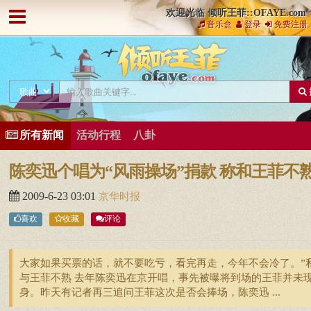
欢迎光临 倾听王菲::OFAYE.com
音乐盒
登录
免费注册
所有新闻
活动行程
八卦
陈奕迅个唱为“风雨操场”捐款 称和王菲不
2009-6-23 03:01
京华时报
喜欢
收藏
评论
大家如果买票的话，就不要吃亏，看完再走，今年不会冷了。”
与王菲不熟 去年陈奕迅在京开唱，事先被曝将到场的王菲并未
身。昨天有记者再三追问王菲这次是否会捧场，陈奕迅 ...