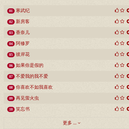
寒武纪
01
新房客
02
香奈儿
03
阿修罗
04
彼岸花
05
如果你是假的
06
不爱我的我不爱
07
你喜欢不如我喜欢
08
再见萤火虫
09
笑忘书
10
更多 ...