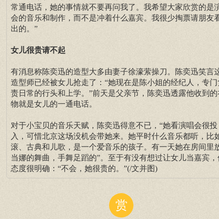
常通电话，她的事情就不要再问我了。我希望大家欣赏的是
会的音乐和制作，而不是冲着什么嘉宾。我很少掏票请朋友
出的。”
女儿很贵请不起
有消息称陈奕迅的造型大多由妻子徐濠萦操刀。陈奕迅笑言
造型师已经被女儿抢走了：“她现在是陈小姐的经纪人，专门
责日常的行头和上学。”前天是父亲节，陈奕迅透露他收到的
物就是女儿的一通电话。
对于小宝贝的音乐天赋，陈奕迅得意不已，“她看演唱会很投
入，可惜北京这场没机会带她来。她平时什么音乐都听，比
滚、古典和儿歌，是一个爱音乐的孩子。有一天她在房间里
当娜的舞曲，手舞足蹈的”。至于有没有想过让女儿当嘉宾，
态度很明确：“不会，她很贵的。”(/文并图)
赏