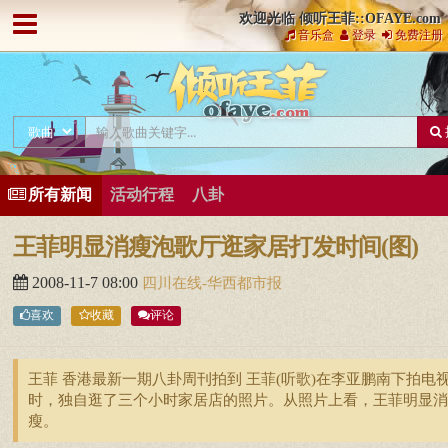
欢迎光临 倾听王菲::OFAYE.com
音乐盒
登录
免费注册
所有新闻
活动行程
八卦
王菲明显消瘦泡歌厅逛家居打发时间(图)
2008-11-7 08:00
四川在线-华西都市报
喜欢
收藏
评论
王菲 香港最新一期八卦周刊拍到 王菲(听歌)在李亚鹏南下拍电
时，独自逛了三个小时家居店的照片。从照片上看，王菲明显消
瘦。