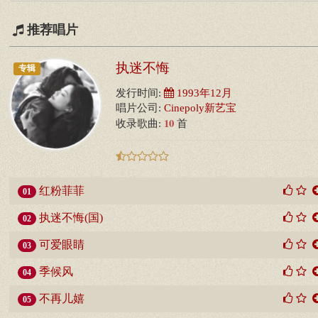
推荐唱片
执迷不悔
专辑
发行时间:
1993年12月
唱片公司:
Cinepoly新艺宝
10
收录歌曲:
首
红粉菲菲
01
执迷不悔(国)
02
可爱眼睛
03
季候风
04
不再儿嬉
05