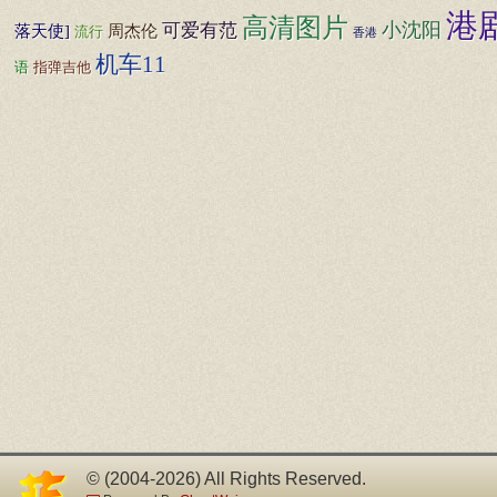
港
高清图片
小沈阳
可爱有范
落天使]
周杰伦
流行
香港
机车11
指弹吉他
语
© (2004-2026) All Rights Reserved.