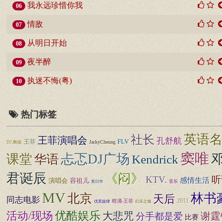
我永远珍惜你我
06
情敌
07
从明日开始
08
夜半醉
09
执迷不悔(粤)
10
热门标签
英语
社长
王菲演唱会
孔舒航
FLV
王菲
JackyCheung
DJ.舞曲
窦唯
忐忑DJ广场
课堂
Kendrick
华语
君诞辰
《闷》
KTV.
听
感情生活
演唱会
容祖儿
音乐
黄日华
MV
北京
林书
天后
同志电影
2011
暗涌-王菲
幻乐之城
优美旋律
优酷娱乐
活动/现场
大悲咒
谢霆
分手都是爱
比赛