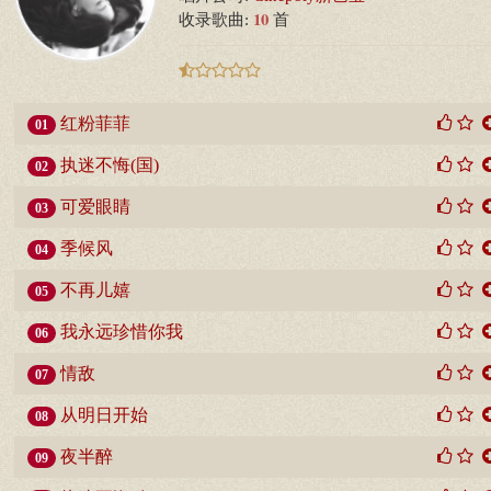
10
收录歌曲:
首
红粉菲菲
01
执迷不悔(国)
02
可爱眼睛
03
季候风
04
不再儿嬉
05
我永远珍惜你我
06
情敌
07
从明日开始
08
夜半醉
09