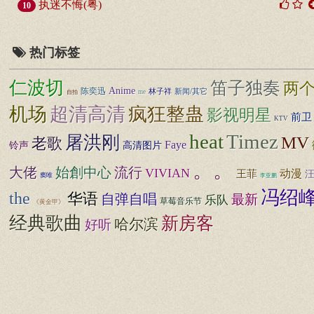
执迷不悔(粤)
10
热门标签
仁波切
笛子独奏
两
Anime
陈奕迅
林子祥
新闻/其它
me
自拍
机场
超清高清
疯狂整蛊
影视明星
前卫
KTV
heat
Timez
屠洪刚
MV
老歌
Faye
铃声
高清图片
。。
大佬
始創中心
流行
VIVIAN
王菲
动漫
窦唯
李亚鹏
冯绍
the
华语
自弹自唱
最新
乐队
草莓音乐节
《黄金甲》
经典歌曲
新房客
哈尔滨
好听