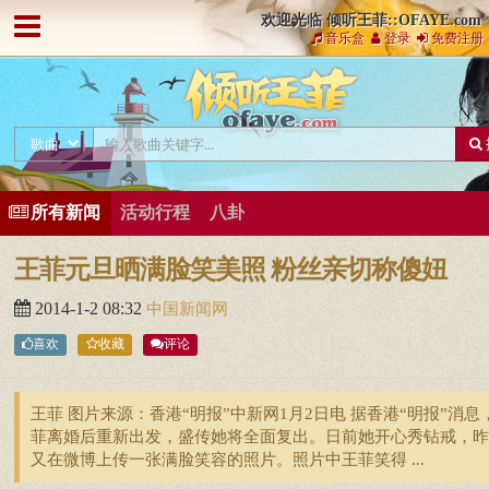
欢迎光临 倾听王菲::OFAYE.com
音乐盒
登录
免费注册
所有新闻
活动行程
八卦
王菲元旦晒满脸笑美照 粉丝亲切称傻妞
2014-1-2 08:32
中国新闻网
喜欢
收藏
评论
王菲 图片来源：香港“明报”中新网1月2日电 据香港“明报”消息
菲离婚后重新出发，盛传她将全面复出。日前她开心秀钻戒，昨
又在微博上传一张满脸笑容的照片。照片中王菲笑得 ...