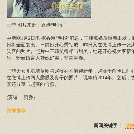
王菲 图片来源：香港“明报”
中新网1月2日电 据香港“明报”消息，王菲离婚后重新出发，
她将全面复出。日前她开心秀钻戒，昨日又在微博上传一张
笑容的照片。照片中王菲笑得相当甜美，她还开心祝大家新
乐。粉丝留言大赞她好美，非常青春。
王菲大女儿窦靖童则与赵薇在香港迎新年，赵薇于前晚11时4
在微博上传两人露眼及鼻子的照片，说等待2014年。之后，
基还分享与赵薇的合照。
(责编： 雨乔)
微博推荐
新闻关键字：
微