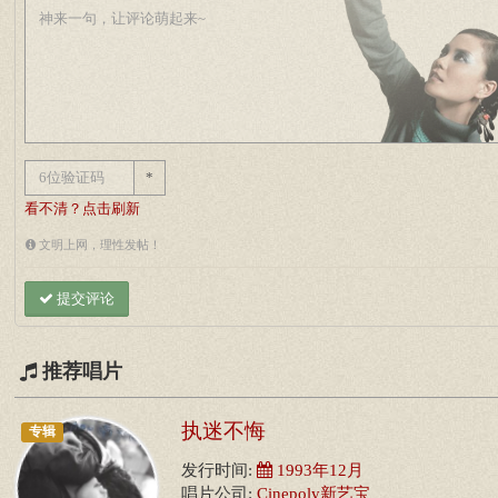
*
看不清？点击刷新
文明上网，理性发帖！
提交评论
推荐唱片
执迷不悔
专辑
发行时间:
1993年12月
唱片公司:
Cinepoly新艺宝