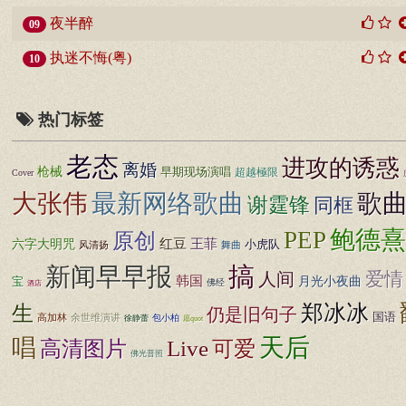
夜半醉
09
执迷不悔(粤)
10
热门标签
老态
进攻的诱惑
离婚
枪械
早期现场演唱
超越極限
Cover
大张伟
最新网络歌曲
歌
谢霆锋
同框
鲍德熹
PEP
原创
王菲
红豆
六字大明咒
小虎队
风清扬
舞曲
搞
新闻早早报
爱情
人间
韩国
月光小夜曲
宝
佛经
酒店
郑冰冰
生
仍是旧句子
国语
高加林
余世维演讲
包小柏
徐静蕾
愿quot
天后
唱
高清图片
Live
可爱
佛光普照