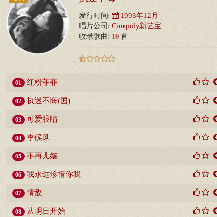
发行时间:
1993年12月
唱片公司:
Cinepoly新艺宝
10
收录歌曲:
首
红粉菲菲
01
执迷不悔(国)
02
可爱眼睛
03
季候风
04
不再儿嬉
05
我永远珍惜你我
06
情敌
07
从明日开始
08