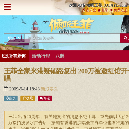
欢迎光临 倾听王菲::OFAYE.com
音乐盒
登录
免费注册
所有新闻
活动行程
八卦
王菲全家来港疑铺路复出 200万被邀红馆开
唱
2009-9-14 18:43
新浪娱乐
喜欢
收藏
评论
王菲 出道20周年，有关她复出的消息不绝于耳，继先前以天价2
万接拍洗发水广告后，据知有香港的演唱会主办单位也看准她的
座力，出价200万一场引诱王菲开金口，力邀她在明年初踏足 ...