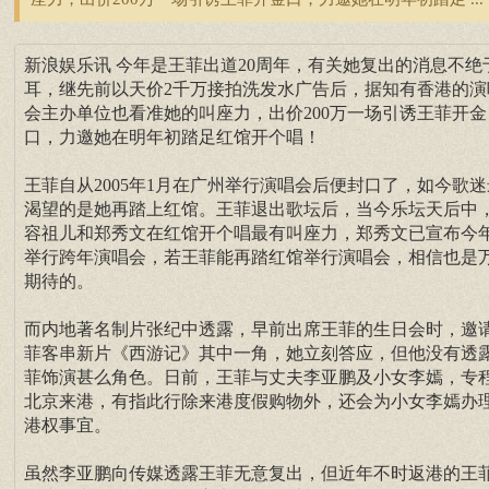
新浪娱乐讯 今年是王菲出道20周年，有关她复出的消息不绝
耳，继先前以天价2千万接拍洗发水广告后，据知有香港的演
会主办单位也看准她的叫座力，出价200万一场引诱王菲开金
口，力邀她在明年初踏足红馆开个唱！
王菲自从2005年1月在广州举行演唱会后便封口了，如今歌迷
渴望的是她再踏上红馆。王菲退出歌坛后，当今乐坛天后中
容祖儿和郑秀文在红馆开个唱最有叫座力，郑秀文已宣布今
举行跨年演唱会，若王菲能再踏红馆举行演唱会，相信也是
期待的。
而内地著名制片张纪中透露，早前出席王菲的生日会时，邀
菲客串新片《西游记》其中一角，她立刻答应，但他没有透
菲饰演甚么角色。日前，王菲与丈夫李亚鹏及小女李嫣，专
北京来港，有指此行除来港度假购物外，还会为小女李嫣办
港权事宜。
虽然李亚鹏向传媒透露王菲无意复出，但近年不时返港的王