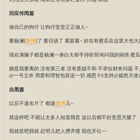
回应传闻篇
做自己的狗仔 让狗仔堂堂正正做人~
要杨澜[
]了 要访谈了 紧脏紧~ 好在有蜜瓜在这里大包大
微博
现在满脑子都是杨澜一身白大褂手持听筒询问我的病情 蜜瓜
婚是我要离的 没有第三者 没有婆媳不和 不牵扯财务问题 不
@一号立井 用爱和理智包容这一切 感恩 P.S支持@嫣然天使
自黑篇
以后不递名片了 都递
儿~
微博
就这样吧 不能让太多人知道我贫 这以后都不好意思天籁了
我就贫吧我就 赶明儿把人攒齐喽 我也开社~~