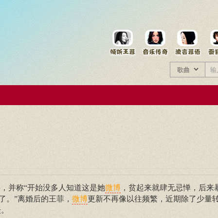
菲资料档案
王菲同款商品
，并称“开始没多人知道这是她
，贫起来就肆无忌惮，后来
微博
了。”离婚后的王菲，
更新不再像以往频繁，近期除了少量
微博
坛。