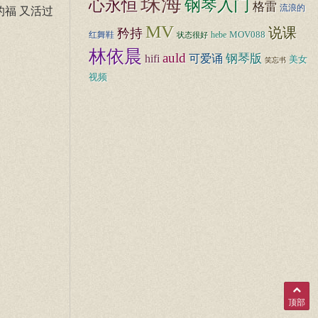
珠海
心永恒
钢琴入门
格雷
流浪的
的福 又活过
MV
说课
矜持
MOV088
红舞鞋
hebe
状态很好
林依晨
auld
hifi
钢琴版
可爱诵
美女
笑忘书
视频
顶部