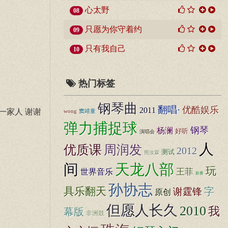
心太野
08
只愿为你守着约
09
只有我自己
10
热门标签
钢琴曲
翻唱·
优酷娱乐
2011
一家人 谢谢
wong
窦靖童
弹力捕捉球
钢琴
杨澜
好听
演唱会
人
优质课
周润发
2012
测试
熊汝霖
间
天龙八部
玩
世界音乐
王菲
新番
孙协志
具乐翻天
谢霆锋
字
原创
但愿人长久
2010
我
幕版
非洲鼓