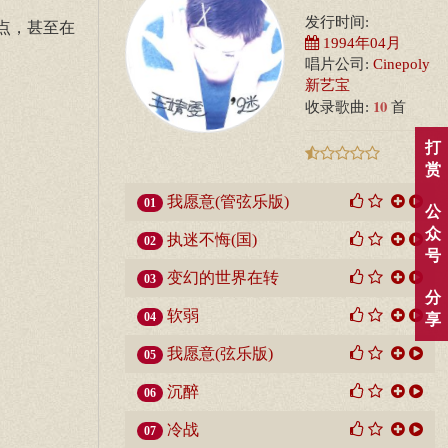
发行时间:
点，甚至在
1994年04月
唱片公司:
Cinepoly
新艺宝
10
收录歌曲:
首
打
赏
我愿意(管弦乐版)
01
公
众
执迷不悔(国)
02
号
变幻的世界在转
03
分
软弱
04
享
我愿意(弦乐版)
05
沉醉
06
冷战
07