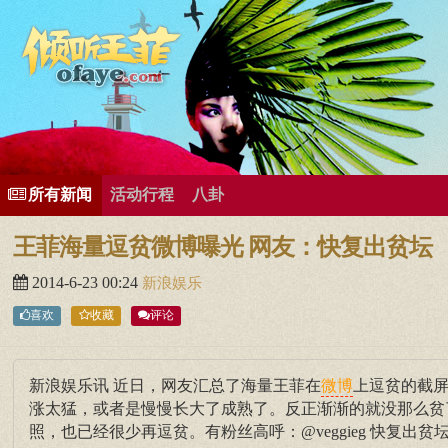
所有歌曲专辑
王菲新闻
王菲的精美图片
王菲精彩视频
王菲论坛
给王菲留言
用户中心
王
所有新闻
活动行程
八卦
王菲海量逗贫微博曝光 网友：快复出贫坛
2014-6-23 00:24
新浪娱乐
喜欢
收藏
评论
新浪娱乐讯 近日，网友汇总了海量王菲在
上逗贫的截屏
微博
涨太猛，或者是慢慢长大了成熟了。反正渐渐的就没那么贫
照，也已经很少再逗贫。有粉丝高呼：@veggieg 快复出贫