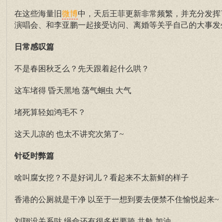
在这些海量旧
中，天后王菲更新非常频繁，并充分发挥
微博
演唱会、和李亚鹏一起接受访问、离婚等关乎自己的大事发
日常感叹篇
不是春困秋乏么？先天跟着起什么哄？
这车堵得 昏天黑地 荡气蛔虫 大气
堵死算轻如鸿毛不？
这天儿凉的 也太不讲究次第了~
针砭时弊篇
啥叫腐女挖？不是好词儿？看起来不太新鲜的样子
香港的公厕就是干净 以至于一想到要去便禁不住愉悦起来~
刘翔没关系哒 绳命还有很多栏要跨 共勉 加油