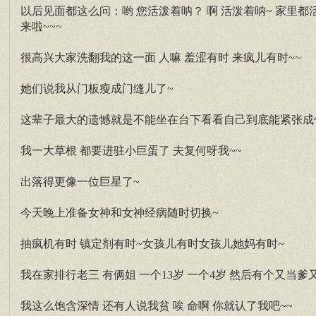
以后见面都这么问：哟 您活泼着呐？ 啊 活泼着呐~ 家里
来啦~~~
很高兴大家洗翻我的这一面 人嘛 羞涩有时 来疯儿有时~~
她们说我从门板瘦成门缝儿了~
这辈子最大的遗憾就是不能坐在台下看看自己到底能紧张成
我一大草根 都要进驻小巨蛋了 夫复何呀我~~
出落得更像一位巨星了~
今天晚上准备女神和女神经病随时切换~
抽疯机有时 镇定剂有时~女孩儿有时女孩儿她妈有时~
我在家排行老三 有俩姐 一个13岁 一个4岁 然后有个又当爹
我这么饱含深情 还有人说我贫 唉 命啊 你就认了我吧~~