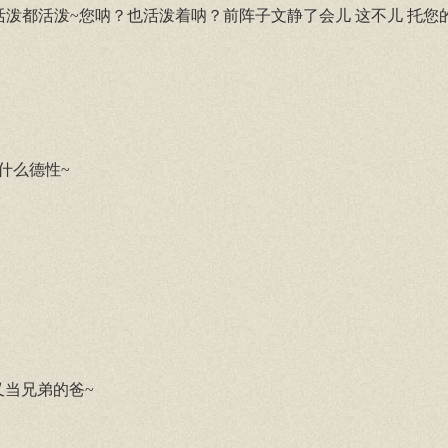
都活泼都活泼~您呐？也活泼着呐？前阵子文静了会儿 这不儿 托您
什么德性~
又当兄弟的爸~