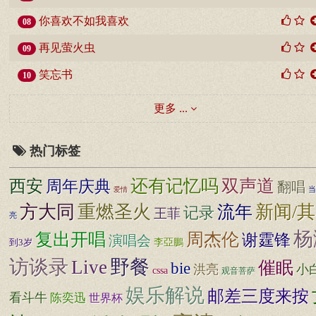
你喜欢不如我喜欢
08
再见萤火虫
09
笑忘书
10
更多 ...
热门标签
还有记忆吗
双声道
西安
周年庆典
翻唱
当
爱情
方大同
新闻/
重燃圣火
流年
记录
王菲
亮
杨
复出开唱
周杰伦
谢霆锋
演唱会
李亞鵬
到3岁
访谈录
野餐
Live
催眠
bie
洪亮
小
cssa
观音菩萨
娱乐解说
邮差三度来按
看斗牛
陈奕迅
世界杯