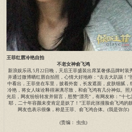
王菲红唇冷艳自拍
不老女神俞飞鸿
新浪娱乐讯 5月22日晚，天后王菲盛装出席某奢侈品牌时装
并通过微博晒红唇自拍照，心情大好地称：“去去大趴踢！”
中看出，王菲坐在车里，披着外套，长发遮面，皮肤细腻，
冷艳，将女人味诠释得淋漓尽致，和俞飞鸿有几分神似。照
光后，网友纷纷转发并留言，怒赞“漂亮”，有网友称：“十七
耶，二十年容颜未变肯定是妖了！”王菲此张撞脸俞飞鸿的
网友也表示很像，称是王菲、俞飞鸿合体。(我是弥尔)
(责编： 虫虫)