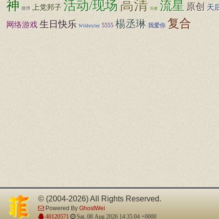
高清
神
活动/现场
流星
原创
上党邦子
天
微博
失败
复合
楊丞琳
生日快乐
网络游戏
5555
我爱你
Wildstylez
© (2004-2026) All Rights Reserved.
Powered By
GhostWei
40120571
Sat, 08 Aug 2026 14:35:04 +0000