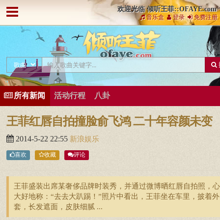
欢迎光临 倾听王菲::OFAYE.com
音乐盒
登录
免费注册
所有新闻
活动行程
八卦
王菲红唇自拍撞脸俞飞鸿 二十年容颜未变
2014-5-22 22:55
新浪娱乐
喜欢
收藏
评论
王菲盛装出席某奢侈品牌时装秀，并通过微博晒红唇自拍照，心
大好地称：“去去大趴踢！”照片中看出，王菲坐在车里，披着外
套，长发遮面，皮肤细腻 ...