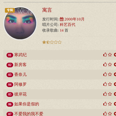
寓言
专辑
发行时间:
2000年10月
唱片公司:
科艺百代
14
收录歌曲:
首
寒武纪
01
新房客
02
香奈儿
03
阿修罗
04
彼岸花
05
如果你是假的
06
不爱我的我不爱
07