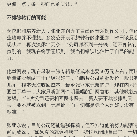
更偏一点，多一些自己的尝试。”
不排除转行的可能
为挖掘和培养新人，张亚东创办了自己的音乐制作公司，但
业绩却并不理想。多次公开表示想转行的张亚东，昨日谈及
现状时，再次流露出无奈， “公司赚不到一分钱，还不如转
点别的，我现在终于意识到，我当初错误地估计了自己的能
力。”
他举例说，现在录制一张专辑最低成本也要50万元左右，而
销量能卖到两三千已经很好了，而唱片公司的批发价一般只
几元，根本无法收回成本。最令张亚东无奈的是，现在内地
圈过于单一，大家只听那两个明星唱的那两首歌，其他歌就
赚钱。 “唱片公司还要相互踩来踩去，新人要不就被捧到天
去，要不就被骂到一无是处，而一切都是凭个人喜好，没有
标准。”
张亚东说，目前公司还能勉强撑着，但不知道他的努力能否
起到成效， “如果真的就这样垮了，我也只能顾自己了，一