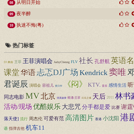
从明日开始
08
夜半醉
09
执迷不悔(粤)
10
热门标签
英语
社长
王菲演唱会
孔舒航
FLV
王菲
JackyCheung
DJ.舞曲
窦唯
忐忑DJ广场
课堂
Kendrick
华语
君诞辰
《闷》
KTV.
听
感情生活
演唱会
容祖儿
音乐
黄日华
MV
北京
林书
天后
同志电影
2011
暗涌-王菲
幻乐之城
优美旋律
优酷娱乐
活动/现场
大悲咒
谢霆
分手都是爱
比赛
港
高清图片
小沈阳
可爱有范
落天使]
周杰伦
流行
香港
机车11
指弹吉他
语