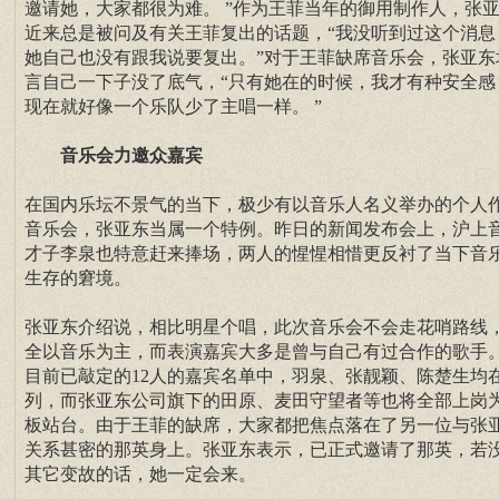
邀请她，大家都很为难。 ”作为王菲当年的御用制作人，张
近来总是被问及有关王菲复出的话题，“我没听到过这个消息
她自己也没有跟我说要复出。”对于王菲缺席音乐会，张亚东
言自己一下子没了底气，“只有她在的时候，我才有种安全感
现在就好像一个乐队少了主唱一样。 ”
音乐会力邀众嘉宾
在国内乐坛不景气的当下，极少有以音乐人名义举办的个人
音乐会，张亚东当属一个特例。昨日的新闻发布会上，沪上
才子李泉也特意赶来捧场，两人的惺惺相惜更反衬了当下音
生存的窘境。
张亚东介绍说，相比明星个唱，此次音乐会不会走花哨路线
全以音乐为主，而表演嘉宾大多是曾与自己有过合作的歌手
目前已敲定的12人的嘉宾名单中，羽泉、张靓颖、陈楚生均
列，而张亚东公司旗下的田原、麦田守望者等也将全部上岗
板站台。由于王菲的缺席，大家都把焦点落在了另一位与张
关系甚密的那英身上。张亚东表示，已正式邀请了那英，若
其它变故的话，她一定会来。