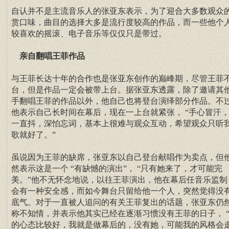
自认并不是主流音乐人的张亚东表示，为了迎合大多数观众
赏口味，曲目的选择大多是流行度较高的作品，而一些他个
较喜欢的摇滚、电子音乐等仅仅只是带过。
亲自翻唱王菲作品
与王菲长达十年的合作也是张亚东创作的巅峰期，尽管王菲
台，但是作品一定会被带上台。据张亚东透露，除了邀请其
手翻唱王菲的作品以外，他自己也将登台演绎部分作品。不
他表示自己长时间在幕后，现在一上台就紧张， “手心冒汗
一直抖，深怕忘词，基本上很难与观众互动，希望观众只听
歌就好了。”
虽说因为王菲的缺席，张亚东以自己登台献唱作为卖点，但
然表示这是一个 “有缺憾的演出”， “只有她来了，才可能完
美。”他不无怀念地说，以往王菲演出，他在幕后任音乐监制
会有一种安全感，而如今舞台只留给他一个人，突然觉得没
底气。对于一直被人追问的有关王菲复出的话题，张亚东仍
称不知情，并表示他其实已经在逐渐习惯没有王菲的日子， 
的心态比较好，我就是做幕后的，没有她，可能我的风格会