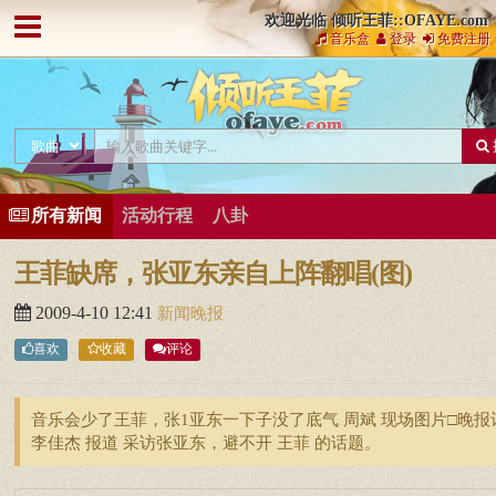
欢迎光临 倾听王菲::OFAYE.com
音乐盒
登录
免费注册
所有新闻
活动行程
八卦
王菲缺席，张亚东亲自上阵翻唱(图)
2009-4-10 12:41
新闻晚报
喜欢
收藏
评论
音乐会少了王菲，张1亚东一下子没了底气 周斌 现场图片□晚报
李佳杰 报道 采访张亚东，避不开 王菲 的话题。