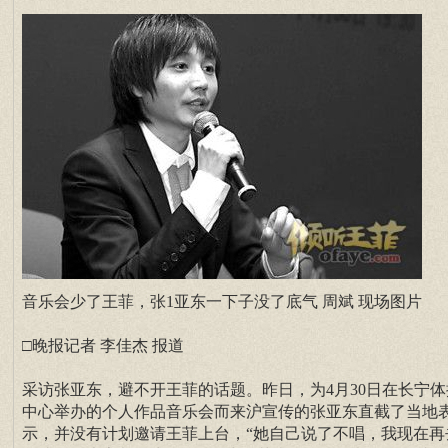
音乐会少了王菲，张1亚东一下子没了底气 周斌 现场图片
□晚报记者 李佳杰 报道
采访张亚东，避不开王菲的话题。昨日，为4月30日在长宁体
中心举办的个人作品音乐会而来沪宣传的张亚东直截了当地
示，并没有计划邀请王菲上台，“她自己说了不唱，我现在再