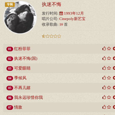
执迷不悔
专辑
发行时间:
1993年12月
唱片公司:
Cinepoly新艺宝
10
收录歌曲:
首
红粉菲菲
01
执迷不悔(国)
02
可爱眼睛
03
季候风
04
不再儿嬉
05
我永远珍惜你我
06
情敌
07