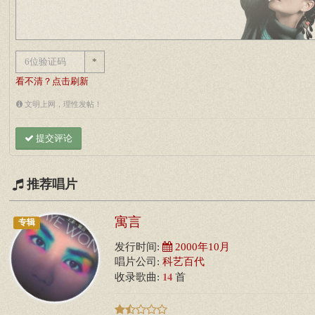
*
看不清？点击刷新
文明上网，理性发帖！
提交评论
推荐唱片
寓言
专辑
发行时间:
2000年10月
唱片公司:
科艺百代
14
收录歌曲:
首