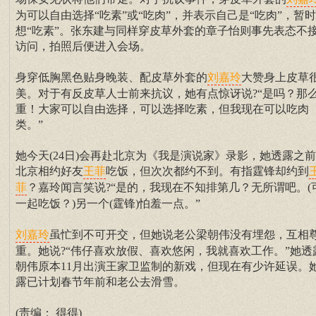
刘嘉
为可以自由选择“吃素”或“吃肉”，并表示自己是“吃肉”，暂
想“吃素”。张东建与同样穿皮草外套的章子怡则事先表态不
访问，拍照后便进入会场。
身穿低胸黑色贴身晚装、配皮草外套的
大赞身上皮草
刘嘉玲
美。对于有反皮草人士前来抗议，她有点惊讶说?“是吗？那
重！大家可以自由选择，可以选择吃素，但我现在可以吃肉
类。”
她今天(24日)会再赴北京为《我是演说家》录影，她透露之
北京相约好友
吃饭，但次次都约不到。有指霆锋却约到
王菲
？嘉玲闻言笑说?“是的，我现在不知排第几？无所谓吧。(
菲
一起吃饭？)另一个(霆锋)怕羞一点。”
虽忙到不可开交，但她说老公梁朝伟没有埋怨，互相
刘嘉玲
重。她说?“伟仔喜欢放假、喜欢悠闲，我就喜欢工作。”她透
朝伟原本11月出演王家卫监制的新戏，但现在有少许延误。
露已计划春节年前和老公去滑雪。
(责编： 得得)