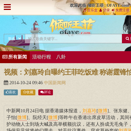
欢迎光临 倾听王菲::OFAYE.com
音乐盒
登录
免费注册
所有新闻
活动行程
八卦
视频：刘嘉玲自曝约王菲吃饭难 称谢霆锋
2014-10-24 09:46
中国新闻网
喜欢
收藏
评论
中新网10月24日电 据香港媒体报道，
[
]、张东健
刘嘉玲
微博
子怡[
]、阮经天[
]等昨午在香港出席皮草活动，其间
微博
微博
护动物人士到场大喊及高举横额抗议，还有人扮成无毛兔子
场保安见状将他们带走。对于抗议事件，穿皮草外套的