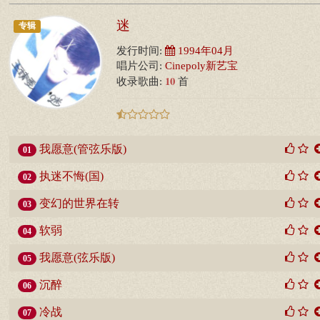
迷
专辑
发行时间:
1994年04月
唱片公司:
Cinepoly新艺宝
10
收录歌曲:
首
我愿意(管弦乐版)
01
执迷不悔(国)
02
变幻的世界在转
03
软弱
04
我愿意(弦乐版)
05
沉醉
06
冷战
07