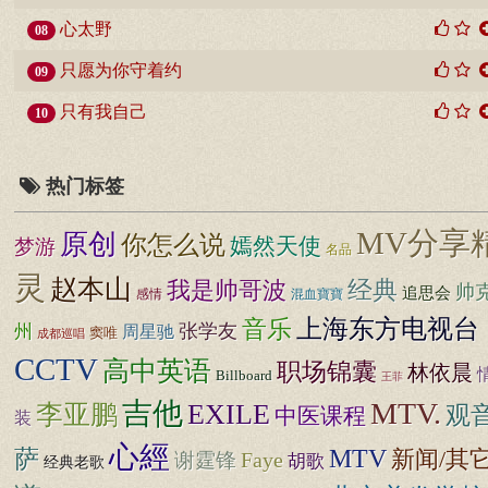
心太野
08
只愿为你守着约
09
只有我自己
10
热门标签
MV分享
原创
你怎么说
嫣然天使
梦游
名品
灵
赵本山
我是帅哥波
经典
帅
追思会
感情
混血寶寶
音乐
上海东方电视台
张学友
州
周星驰
窦唯
成都巡唱
CCTV
高中英语
职场锦囊
林依晨
Billboard
王菲
吉他
MTV.
EXILE
李亚鹏
观
中医课程
装
心經
萨
MTV
新闻/其
谢霆锋
Faye
胡歌
经典老歌